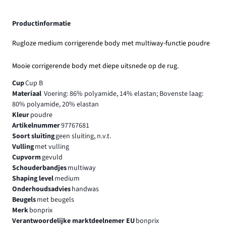
Productinformatie
Rugloze medium corrigerende body met multiway-functie poudre
Mooie corrigerende body met diepe uitsnede op de rug.
Cup
Cup B
Materiaal
Voering: 86% polyamide, 14% elastan; Bovenste laag:
80% polyamide, 20% elastan
Kleur
poudre
Artikelnummer
97767681
Soort sluiting
geen sluiting, n.v.t.
Vulling
met vulling
Cupvorm
gevuld
Schouderbandjes
multiway
Shaping level
medium
Onderhoudsadvies
handwas
Beugels
met beugels
Merk
bonprix
Verantwoordelijke marktdeelnemer EU
bonprix