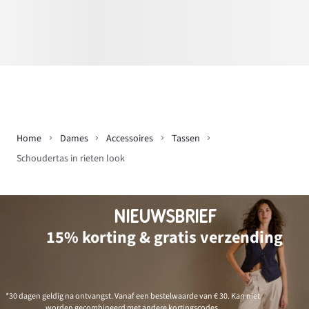
Home
Dames
Accessoires
Tassen
Schoudertas in rieten look
NIEUWSBRIEF
15% korting & gratis verzending
*30 dagen geldig na ontvangst. Vanaf een bestelwaarde van € 30. Kan niet
worden gecombineerd met andere kortingscodes.