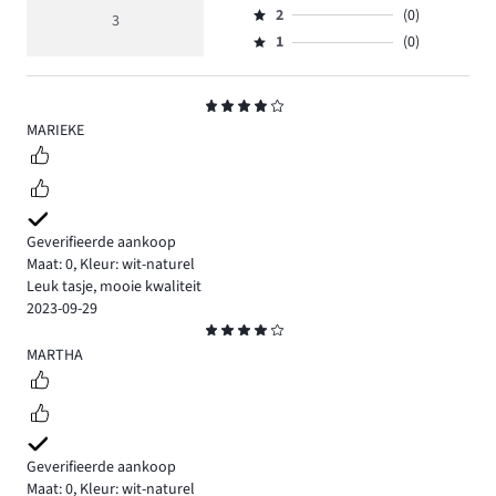
reviews
beoordeling
aantal
2
(0)
3,
3
Beoordeling
1.
4
reviews
aantal
1
(0)
2,
Beoordeling
2.
reviews
aantal
1,
0.
reviews
aantal
Beoordeling
0.
reviews
4
MARIEKE
0.
Geverifieerde aankoop
Maat: 0
,
Kleur: wit-naturel
Leuk tasje, mooie kwaliteit
2023-09-29
Beoordeling
4
MARTHA
Geverifieerde aankoop
Maat: 0
,
Kleur: wit-naturel