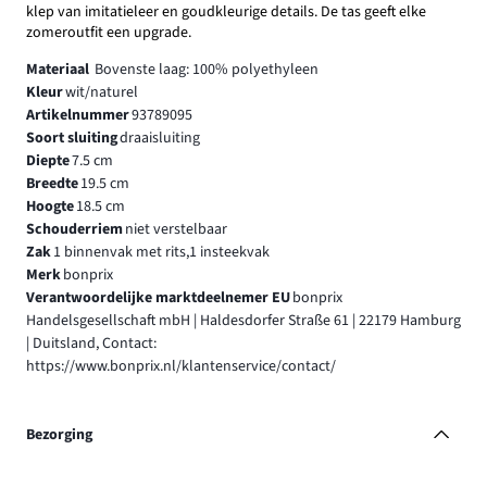
klep van imitatieleer en goudkleurige details. De tas geeft elke
zomeroutfit een upgrade.
Materiaal
Bovenste laag: 100% polyethyleen
Kleur
wit/naturel
Artikelnummer
93789095
Soort sluiting
draaisluiting
Diepte
7.5 cm
Breedte
19.5 cm
Hoogte
18.5 cm
Schouderriem
niet verstelbaar
Zak
1 binnenvak met rits,1 insteekvak
Merk
bonprix
Verantwoordelijke marktdeelnemer EU
bonprix
Handelsgesellschaft mbH | Haldesdorfer Straße 61 | 22179 Hamburg
| Duitsland, Contact:
https://www.bonprix.nl/klantenservice/contact/
Bezorging