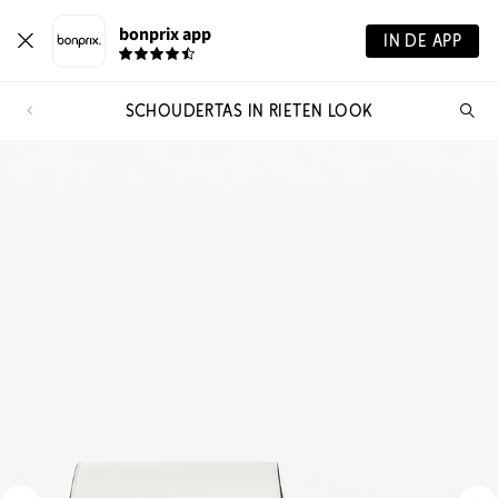
bonprix app
IN DE APP
SCHOUDERTAS IN RIETEN LOOK
Wa
zo
je?