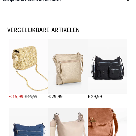
Bekijk de artikelen uit de outfit
Schoudertas in rieten look
€ 26,99
VERGELIJKBARE ARTIKELEN
IN WINKELMANDJE
Slingback pumps met riempje
€ 26,99
IN WINKELMANDJE
7/8 jeans, wide fit
€ 23,99
€ 15,99
€ 29,99
€ 29,99
€ 23,99
IN WINKELMANDJE
Blouse van puur katoen met broderie anglaise
€ 38,99
IN WINKELMANDJE