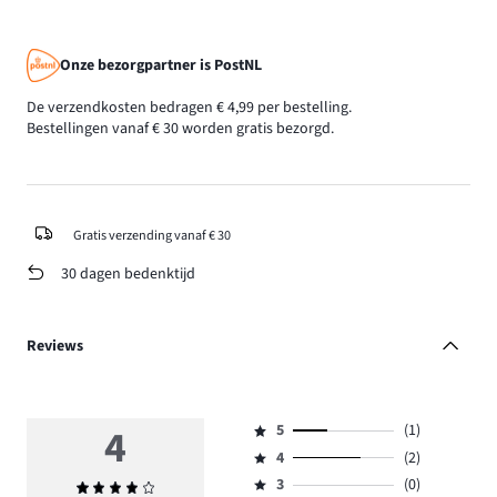
Onze bezorgpartner is PostNL
De verzendkosten bedragen € 4,99 per bestelling.
Bestellingen vanaf € 30 worden gratis bezorgd.
Gratis verzending vanaf € 30
30 dagen bedenktijd
Reviews
4
5
(1)
Beoordeling
4
(2)
5,
Beoordeling
aantal
3
(0)
Gemiddelde
4,
Beoordeling