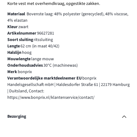
Korte vest met overhemdkraag, opgestikte zakken.
Materiaal
Bovenste laag: 48% polyester (gerecycled), 48% viscose,
4% elastan
Kleur
zwart
Artikelnummer
96627281
Soort sluiting
ritssluiting
Lengte
62 cm (in maat 40/42)
Halslijn
hoog
Mouwlengte
lange mouw
Onderhoudsadvies
30°C (machinewas)
Merk
bonprix
Verantwoordelijke marktdeelnemer EU
bonprix
Handelsgesellschaft mbH | Haldesdorfer Straße 61 | 22179 Hamburg
| Duitsland, Contact:
https://www.bonprix.nl/klantenservice/contact/
Bezorging