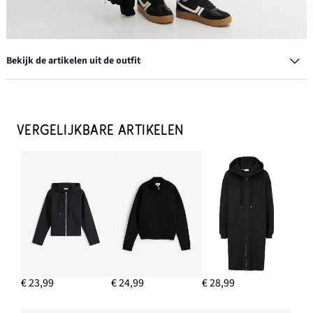
Bekijk de artikelen uit de outfit
Pet met borduursel
€ 13,99
VERGELIJKBARE ARTIKELEN
IN WINKELMANDJE
Plateau sneakers in retrolook
€ 33,99
€ 23,99
€ 24,99
€ 28,99
IN WINKELMANDJE
Voedingsbh zonder beugels met biologisch katoen (set van 2)