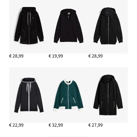
€ 25,99
IN WINKELMANDJE
2-in-1 zwangerschapsbroek van puur katoenen mousseline
€ 27,99
IN WINKELMANDJE
€ 28,99
€ 19,99
€ 28,99
€ 22,99
€ 32,99
€ 27,99