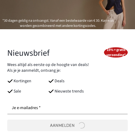
*30 dagen geldig na ontvangst. Vanaf een bestelwaarde van € 30. Kan niet
worden gecombineerd met andere kortingscodes.
Nieuwsbrief
15% + gratis
verzending*
Wees altijd als eerste op de hoogte van deals!
Als je je aanmeldt, ontvang je:
Kortingen
Deals
Sale
Nieuwste trends
Je e-mailadres *
AANMELDEN