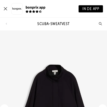
bonprix app
IN DE APP
SCUBA-SWEATVEST
Wa
zo
je?