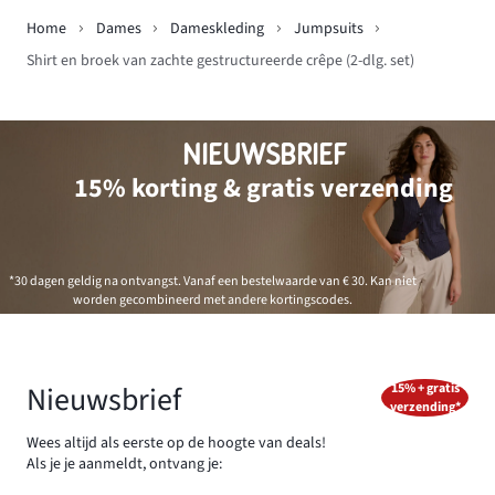
Home
Dames
Dameskleding
Jumpsuits
Shirt en broek van zachte gestructureerde crêpe (2-dlg. set)
NIEUWSBRIEF
15% korting & gratis verzending
*30 dagen geldig na ontvangst. Vanaf een bestelwaarde van € 30. Kan niet
worden gecombineerd met andere kortingscodes.
Nieuwsbrief
15% + gratis
verzending*
Wees altijd als eerste op de hoogte van deals!
Als je je aanmeldt, ontvang je: