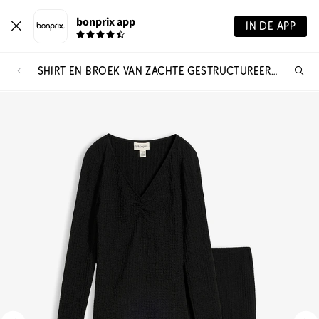
bonprix app
IN DE APP
SHIRT EN BROEK VAN ZACHTE GESTRUCTUREERDE CRÊPE (2-DLG. SET)
Wa
zo
je?