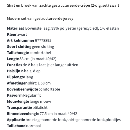
Shirt en broek van zachte gestructureerde crêpe (2-dlg. set) zwart
Modern set van gestructureerde jersey.
Materiaal
Bovenste laag: 99% polyester (gerecycled), 1% elastan
Kleur
zwart
Artikelnummer
97778895
Soort sluiting
geen sluiting
Taillehoogte
comfortabel
Lengte
58 cm (in maat 40/42)
Functies
de V-hals laat je er langer uitzien
Halslijn
V-hals, diep
Pijplengte
lang
Afmetingen
shirt: L 58 cm
Bovenbeenwijdte
comfortable
Pasvorm
Regular fit
Mouwlengte
lange mouw
Transparantie
blikdicht
Binnenbeenlengte
77.5 cm in maat 40/42
Applicatie
broek: gehamerde look,shirt: gehamerde look,plooitjes
Tailleband
normaal