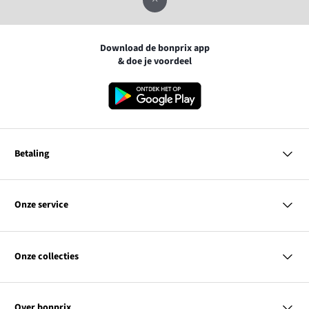
Download de bonprix app
& doe je voordeel
Betaling
MasterCard
VISA
Onze service
iDEAL | Wero
Vragen & antwoorden
PayPal
Bezorgen
Onze collecties
Betalen
Achteraf betalen
Retourneren & terugbetalen
Dames
Maattabellen
Heren
Contact
Over bonprix