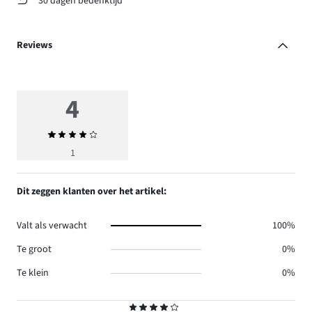
30 dagen bedenktijd
Reviews
4
Gemiddelde
beoordeling
1
4
Dit zeggen klanten over het artikel:
Valt als verwacht
100%
Te groot
0%
Te klein
0%
Beoordeling