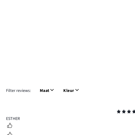
Filter reviews:
Maat
Kleur
Beoordeling
5
ESTHER