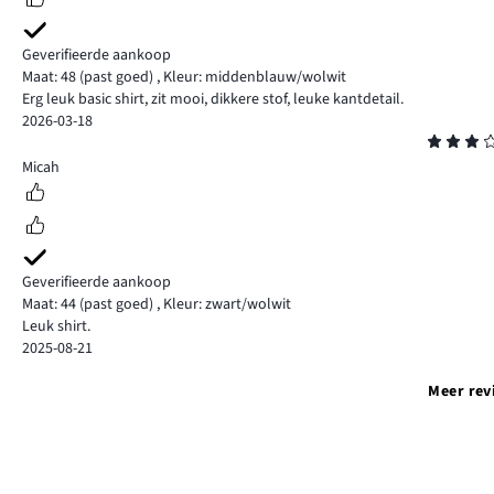
Geverifieerde aankoop
Maat: 48
(past goed)
,
Kleur: middenblauw/wolwit
Erg leuk basic shirt, zit mooi, dikkere stof, leuke kantdetail.
2026-03-18
Beoordeling
3
Micah
Geverifieerde aankoop
Maat: 44
(past goed)
,
Kleur: zwart/wolwit
Leuk shirt.
2025-08-21
Meer rev