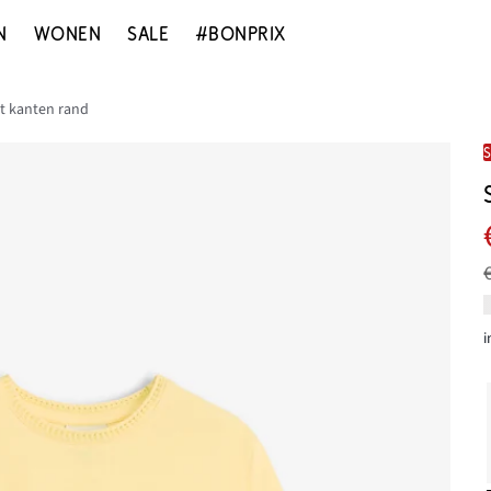
N
WONEN
SALE
#BONPRIX
t kanten rand
i