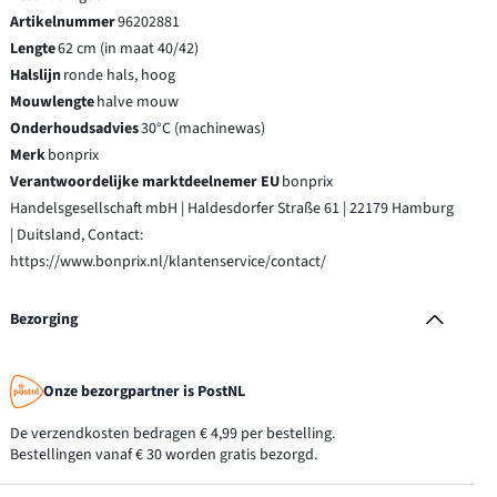
Artikelnummer
96202881
Lengte
62 cm (in maat 40/42)
Halslijn
ronde hals, hoog
Mouwlengte
halve mouw
Onderhoudsadvies
30°C (machinewas)
Merk
bonprix
Verantwoordelijke marktdeelnemer EU
bonprix
Handelsgesellschaft mbH | Haldesdorfer Straße 61 | 22179 Hamburg
| Duitsland, Contact:
https://www.bonprix.nl/klantenservice/contact/
Bezorging
Onze bezorgpartner is PostNL
De verzendkosten bedragen € 4,99 per bestelling.
Bestellingen vanaf € 30 worden gratis bezorgd.