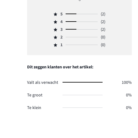
4
5
(2)
Beoordeling
4
(2)
5,
Beoordeling
aantal
3
(2)
4,
Beoordeling
reviews
aantal
2
(0)
3,
Beoordeling
2.
reviews
aantal
1
(0)
2,
Beoordeling
2.
reviews
aantal
1,
2.
reviews
aantal
0.
reviews
Dit zeggen klanten over het artikel:
0.
Valt als verwacht
100%
Te groot
0%
Te klein
0%