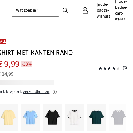
[node-
[node-
badge-
Wat zoek je?
badge-
cart-
wishlist]
items]
SALE
SHIRT MET KANTEN RAND
€ 9,99
-33%
(6)
€ 14,99
ncl. btw, excl.
verzendkosten