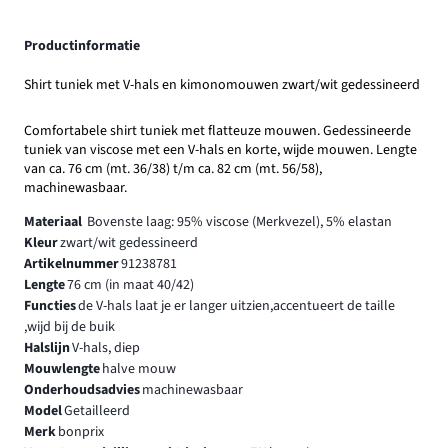
Productinformatie
Shirt tuniek met V-hals en kimonomouwen zwart/wit gedessineerd
Comfortabele shirt tuniek met flatteuze mouwen. Gedessineerde
tuniek van viscose met een V-hals en korte, wijde mouwen. Lengte
van ca. 76 cm (mt. 36/38) t/m ca. 82 cm (mt. 56/58),
machinewasbaar.
Materiaal
Bovenste laag: 95% viscose (Merkvezel), 5% elastan
Kleur
zwart/wit gedessineerd
Artikelnummer
91238781
Lengte
76 cm (in maat 40/42)
Functies
de V-hals laat je er langer uitzien,accentueert de taille
,wijd bij de buik
Halslijn
V-hals, diep
Mouwlengte
halve mouw
Onderhoudsadvies
machinewasbaar
Model
Getailleerd
Merk
bonprix