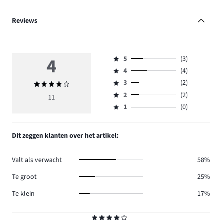
Reviews
4
5
(3)
Beoordeling
4
(4)
5,
Beoordeling
aantal
3
(2)
Gemiddelde
4,
Beoordeling
reviews
beoordeling
aantal
2
(2)
3,
11
Beoordeling
3.
4
reviews
aantal
1
(0)
2,
Beoordeling
4.
reviews
aantal
1,
2.
reviews
aantal
Dit zeggen klanten over het artikel:
2.
reviews
0.
Valt als verwacht
58%
Te groot
25%
Te klein
17%
Beoordeling