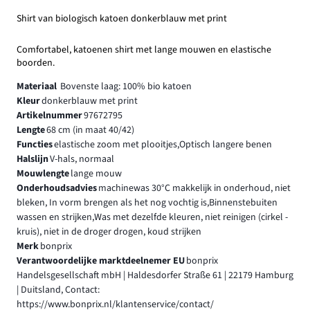
Shirt van biologisch katoen donkerblauw met print
Comfortabel, katoenen shirt met lange mouwen en elastische
boorden.
Materiaal
Bovenste laag: 100% bio katoen
Kleur
donkerblauw met print
Artikelnummer
97672795
Lengte
68 cm (in maat 40/42)
Functies
elastische zoom met plooitjes,Optisch langere benen
Halslijn
V-hals, normaal
Mouwlengte
lange mouw
Onderhoudsadvies
machinewas 30°C makkelijk in onderhoud, niet
bleken, In vorm brengen als het nog vochtig is,Binnenstebuiten
wassen en strijken,Was met dezelfde kleuren, niet reinigen (cirkel -
kruis), niet in de droger drogen, koud strijken
Merk
bonprix
Verantwoordelijke marktdeelnemer EU
bonprix
Handelsgesellschaft mbH | Haldesdorfer Straße 61 | 22179 Hamburg
| Duitsland, Contact:
https://www.bonprix.nl/klantenservice/contact/