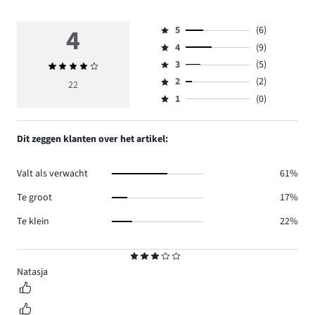
4
5
(6)
Beoordeling
4
(9)
5,
Beoordeling
aantal
3
(5)
Gemiddelde
4,
Beoordeling
reviews
beoordeling
aantal
2
(2)
3,
22
Beoordeling
6.
4
reviews
aantal
1
(0)
2,
Beoordeling
9.
reviews
aantal
1,
5.
reviews
aantal
Dit zeggen klanten over het artikel:
2.
reviews
0.
Valt als verwacht
61%
Te groot
17%
Te klein
22%
Beoordeling
3
Natasja