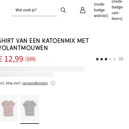
[node-
[node-
badge-
Wat zoek je?
badge-
cart-
wishlist]
items]
SHIRT VAN EEN KATOENMIX MET
VOLANTMOUWEN
€ 12,99
-13%
(1)
ncl. btw, excl.
verzendkosten