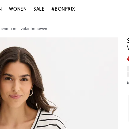
N
WONEN
SALE
#BONPRIX
atoenmix met volantmouwen
i