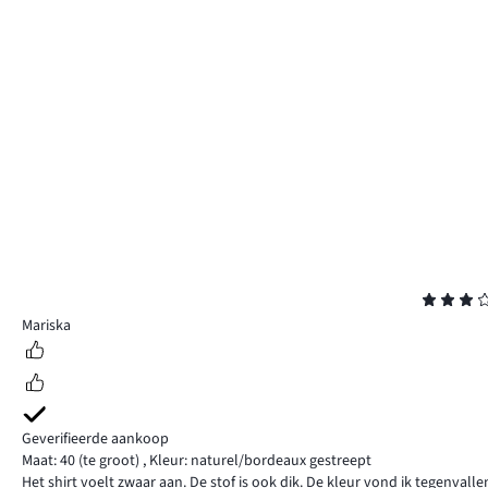
Beoordeling
3
Mariska
Geverifieerde aankoop
Maat: 40
(te groot)
,
Kleur: naturel/bordeaux gestreept
Het shirt voelt zwaar aan. De stof is ook dik. De kleur vond ik tegenvalle