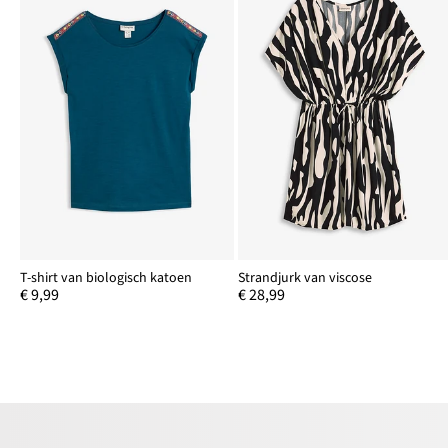
T-shirt van biologisch katoen
Strandjurk van viscose
€ 9,99
€ 28,99