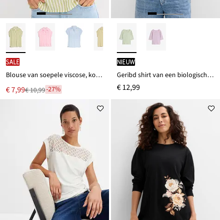
SALE
Nieuw
Blouse van soepele viscose, korte mouw
Geribd shirt van een biologisch katoenmix
€ 12,99
Nu
€ 7,99
-27%
€ 10,99
Van
voor
€ 10,99