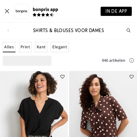
bonprix app
IN DE APP
SHIRTS & BLOUSES VOOR DAMES
Wa
zo
je?
Alles
Print
Kant
Elegant
946 artikelen