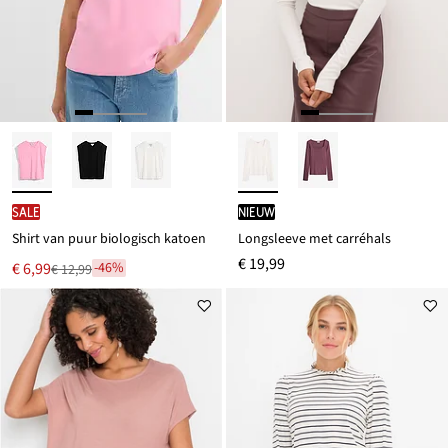
SALE
Nieuw
Shirt van puur biologisch katoen
Longsleeve met carréhals
€ 19,99
Nu
€ 6,99
-46%
€ 12,99
Van
voor
€ 12,99