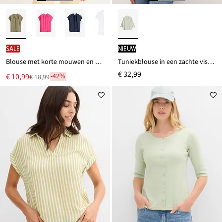
SALE
Nieuw
Blouse met korte mouwen en blinde knoopsluiting
Tuniekblouse in een zachte viscosemix
€ 32,99
Nu
€ 10,99
-42%
€ 18,99
Van
voor
€ 18,99