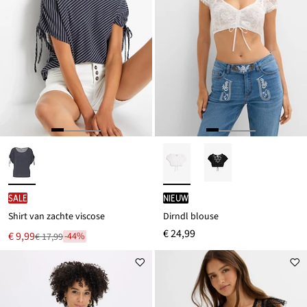
SALE
Nieuw
Shirt van zachte viscose
Dirndl blouse
€ 24,99
Nu
€ 9,99
-44%
€ 17,99
Van
voor
€ 17,99