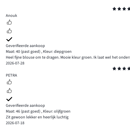
Beoordeling
4
Anouk
Geverifieerde aankoop
Maat: 40
(past goed)
,
Kleur: diepgroen
Heel fijne blouse om te dragen. Mooie kleur groen. Ik laat wel het onder
2026-07-28
Beoordeling
5
PETRA
Geverifieerde aankoop
Maat: 46
(past goed)
,
Kleur: olijfgroen
Zit gewoon lekker en heerlijk luchtig
2026-07-18