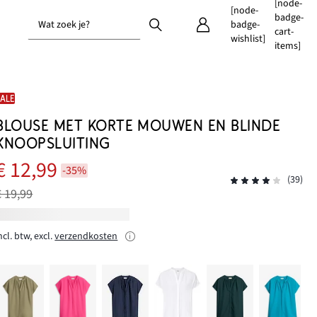
[node-
[node-
badge-
Wat zoek je?
badge-
cart-
wishlist]
items]
SALE
BLOUSE MET KORTE MOUWEN EN BLINDE
KNOOPSLUITING
€ 12,99
-35%
(39)
€ 19,99
ncl. btw, excl.
verzendkosten