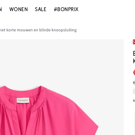
N
WONEN
SALE
#BONPRIX
met korte mouwen en blinde knoopsluiting
i