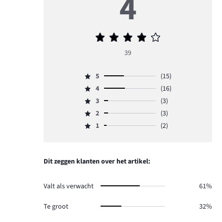
4
Gemiddelde
beoordeling
39
4
5
(15)
Beoordeling
4
(16)
5,
Beoordeling
aantal
3
(3)
4,
Beoordeling
reviews
aantal
2
(3)
3,
Beoordeling
15.
reviews
aantal
1
(2)
2,
Beoordeling
16.
reviews
aantal
1,
3.
reviews
aantal
3.
reviews
Dit zeggen klanten over het artikel:
2.
Valt als verwacht
61%
Te groot
32%