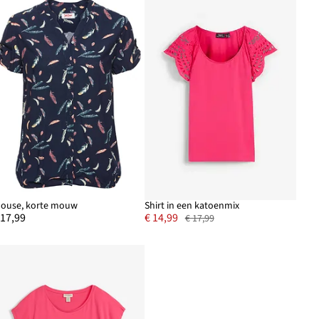
louse, korte mouw
Shirt in een katoenmix
 17,99
€ 14,99
€ 17,99