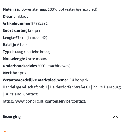
Materiaal
Bovenste laag: 100% polyester (gerecycled)
Kleur
pinklady
Artikelnummer
97772681
Soort sluiting
knopen
Lengte
67 cm (in maat 42)
Halslijn
V-hals
Type kraag
klassieke kraag
Mouwlengte
korte mouw
Onderhoudsadvies
30°C (machinewas)
Merk
bonprix
Verantwoordelijke marktdeelnemer EU
bonprix
Handelsgesellschaft mbH | Haldesdorfer Straße 61 | 22179 Hamburg
| Duitsland, Contact:
https://www.bonprix.nl/klantenservice/contact/
Bezorging