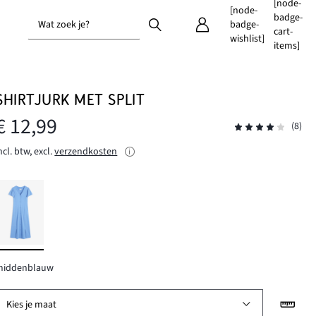
[node-
[node-
badge-
Wat zoek je?
badge-
cart-
wishlist]
items]
SHIRTJURK MET SPLIT
€ 12,99
(8)
ncl. btw, excl.
verzendkosten
middenblauw
Kies je maat