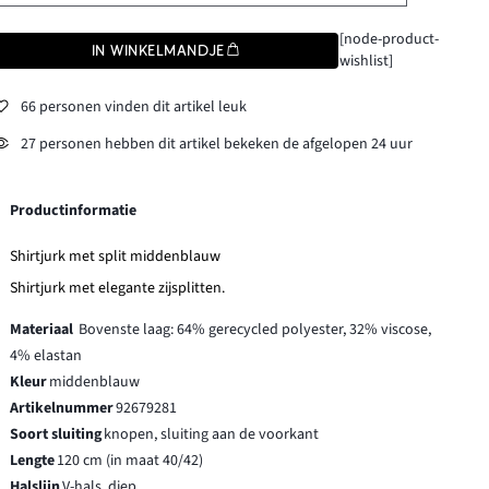
[node-product-
IN WINKELMANDJE
wishlist]
66 personen vinden dit artikel leuk
27 personen hebben dit artikel bekeken de afgelopen 24 uur
Productinformatie
Shirtjurk met split middenblauw
Shirtjurk met elegante zijsplitten.
Materiaal
Bovenste laag: 64% gerecycled polyester, 32% viscose,
4% elastan
Kleur
middenblauw
Artikelnummer
92679281
Soort sluiting
knopen, sluiting aan de voorkant
Lengte
120 cm (in maat 40/42)
Halslijn
V-hals, diep