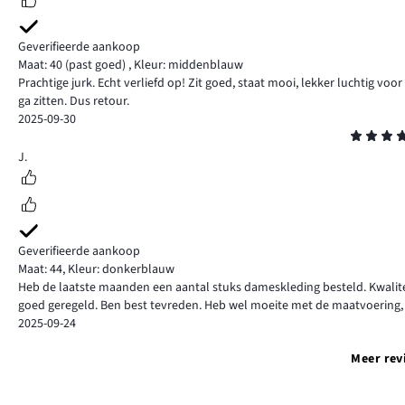
Geverifieerde aankoop
Maat: 40
(past goed)
,
Kleur: middenblauw
Prachtige jurk. Echt verliefd op! Zit goed, staat mooi, lekker luchtig vo
ga zitten. Dus retour.
2025-09-30
Beoordeling
4
J.
Geverifieerde aankoop
Maat: 44
,
Kleur: donkerblauw
Heb de laatste maanden een aantal stuks dameskleding besteld. Kwaliteit
goed geregeld. Ben best tevreden. Heb wel moeite met de maatvoering, s
2025-09-24
Meer rev