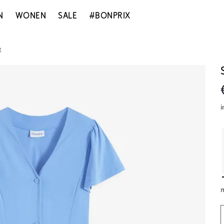
N
WONEN
SALE
#BONPRIX
t
i