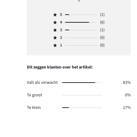
8
4
5
(1)
Beoordeling
4
(6)
5,
Beoordeling
aantal
3
(1)
4,
Beoordeling
reviews
aantal
2
(0)
3,
Beoordeling
1.
reviews
aantal
1
(0)
2,
Beoordeling
6.
reviews
aantal
1,
1.
reviews
aantal
0.
reviews
Dit zeggen klanten over het artikel:
0.
Valt als verwacht
83%
Te groot
0%
Te klein
17%