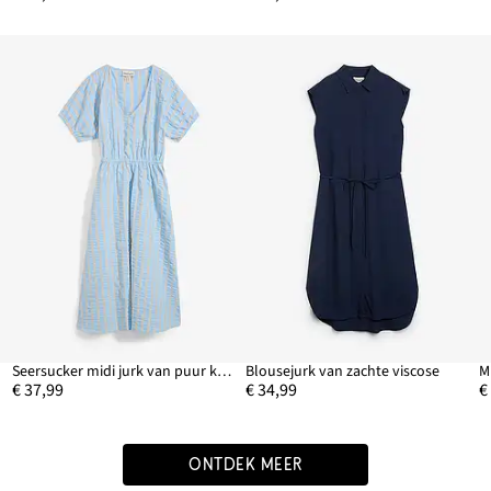
Seersucker midi jurk van puur katoen
Blousejurk van zachte viscose
M
€ 37,99
€ 34,99
€
ONTDEK MEER