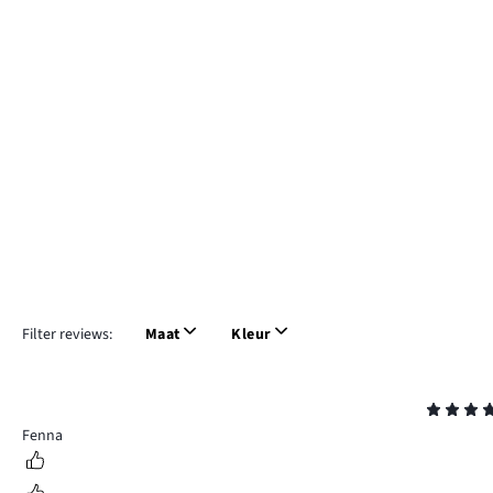
Filter reviews:
Maat
Kleur
Beoordeling
4
Fenna