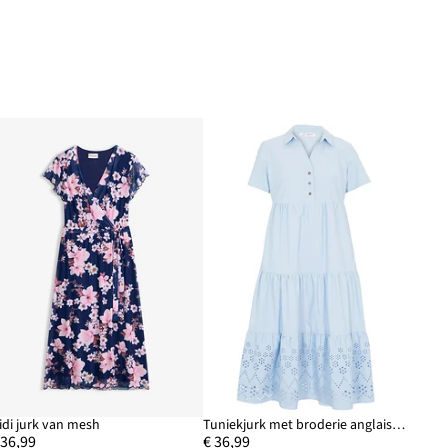
idi jurk van mesh
Tuniekjurk met broderie anglaise van puur katoen
 36,99
€ 36,99