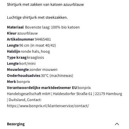
Shirtjurk met zakken van katoen azuurblauw
Luchtige shirtjurk met steekzakken.
Materiaal
Bovenste laag: 100% bio katoen
Kleur
azuurblauw
Artikelnummer
94465481
Lengte
96 cm (in maat 40/42)
Halslijn
ronde hals, hoog
Type kraag
kraagloos
Lengte
kort/mini
Mouwlengte
zonder mouwen
Onderhoudsadvies
30°C (machinewas)
Merk
bonprix
Verantwoordelijke marktdeelnemer EU
bonprix
Handelsgesellschaft mbH | Haldesdorfer Straße 61 | 22179 Hamburg
| Duitsland, Contact:
https://www.bonprix.nl/klantenservice/contact/
Bezorging