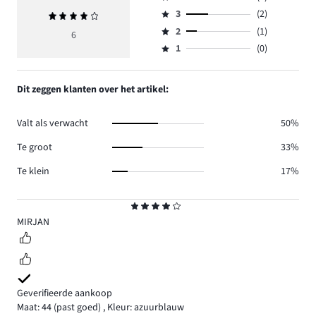
5,
Beoordeling
aantal
3
(2)
Gemiddelde
4,
Beoordeling
reviews
beoordeling
aantal
2
(1)
3,
6
Beoordeling
1.
4
reviews
aantal
1
(0)
2,
Beoordeling
2.
reviews
aantal
1,
2.
reviews
aantal
Dit zeggen klanten over het artikel:
1.
reviews
0.
Valt als verwacht
50%
Te groot
33%
Te klein
17%
Beoordeling
4
MIRJAN
Geverifieerde aankoop
Maat: 44
(past goed)
,
Kleur: azuurblauw