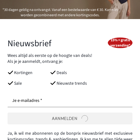
*30 dagen geldig na ontvangst. Vanaf een bestelwaarde van € 30. Kan niet
worden gecombineerd met andere kortingscodes.
Nieuwsbrief
15% + gratis
verzending*
Wees altijd als eerste op de hoogte van deals!
Als je je aanmeldt, ontvang je:
Kortingen
Deals
Sale
Nieuwste trends
Je e-mailadres *
AANMELDEN
Ja, ik wil me abonneren op de bonprix nieuwsbrief met exclusieve
kortingscodes, trends & aanbiedingen. Ik kan me te allen tijde weer