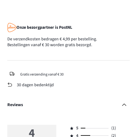
Onze bezorgpartner is PostNL
De verzendkosten bedragen € 4,99 per bestelling.
Bestellingen vanaf € 30 worden gratis bezorgd.
Gratis verzending vanaf € 30
30 dagen bedenktijd
Reviews
4
5
(1)
Beoordeling
4
(2)