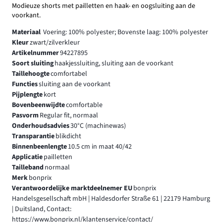
Modieuze shorts met pailletten en haak- en oogsluiting aan de
voorkant.
Materiaal
Voering: 100% polyester; Bovenste laag: 100% polyester
Kleur
zwart/zilverkleur
Artikelnummer
94227895
Soort sluiting
haakjessluiting, sluiting aan de voorkant
Taillehoogte
comfortabel
Functies
sluiting aan de voorkant
Pijplengte
kort
Bovenbeenwijdte
comfortable
Pasvorm
Regular fit, normaal
Onderhoudsadvies
30°C (machinewas)
Transparantie
blikdicht
Binnenbeenlengte
10.5 cm in maat 40/42
Applicatie
pailletten
Tailleband
normaal
Merk
bonprix
Verantwoordelijke marktdeelnemer EU
bonprix
Handelsgesellschaft mbH | Haldesdorfer Straße 61 | 22179 Hamburg
| Duitsland, Contact:
https://www.bonprix.nl/klantenservice/contact/