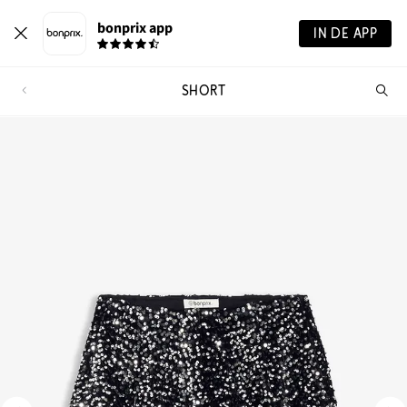
bonprix app
IN DE APP
SHORT
Wa
zo
je?