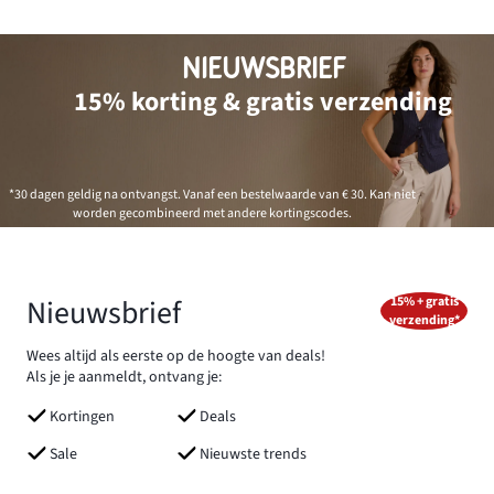
NIEUWSBRIEF
15% korting & gratis verzending
*30 dagen geldig na ontvangst. Vanaf een bestelwaarde van € 30. Kan niet
worden gecombineerd met andere kortingscodes.
Nieuwsbrief
15% + gratis
verzending*
Wees altijd als eerste op de hoogte van deals!
Als je je aanmeldt, ontvang je:
Kortingen
Deals
Sale
Nieuwste trends