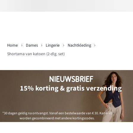
Home
Dames
Lingerie
Nachtkleding
Shortama van katoen (2-dlg. set)
NIEUWSBRIEF
15% korting & gratis verzending
*30 dagen geldig na ontvangst. Vanaf een bestelwaarde van € 30. Kan niet
worden gecombineerd met andere kortingscodes.