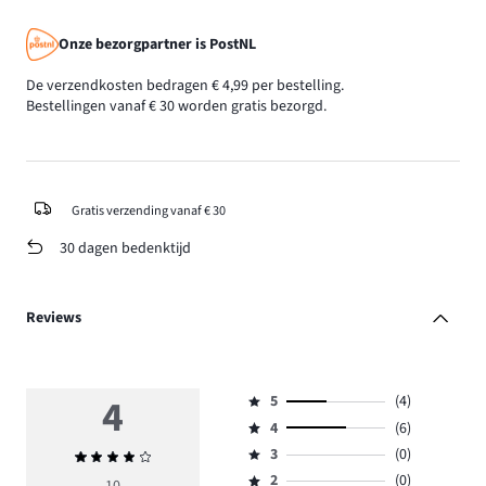
Onze bezorgpartner is PostNL
De verzendkosten bedragen € 4,99 per bestelling.
Bestellingen vanaf € 30 worden gratis bezorgd.
Gratis verzending vanaf € 30
30 dagen bedenktijd
Reviews
4
5
(4)
Beoordeling
4
(6)
5,
Beoordeling
aantal
3
(0)
Gemiddelde
4,
Beoordeling
reviews
beoordeling
aantal
2
(0)
3,