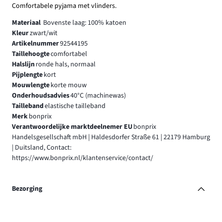
Comfortabele pyjama met vlinders.
Materiaal
Bovenste laag: 100% katoen
Kleur
zwart/wit
Artikelnummer
92544195
Taillehoogte
comfortabel
Halslijn
ronde hals, normaal
Pijplengte
kort
Mouwlengte
korte mouw
Onderhoudsadvies
40°C (machinewas)
Tailleband
elastische tailleband
Merk
bonprix
Verantwoordelijke marktdeelnemer EU
bonprix
Handelsgesellschaft mbH | Haldesdorfer Straße 61 | 22179 Hamburg
| Duitsland, Contact:
https://www.bonprix.nl/klantenservice/contact/
Bezorging