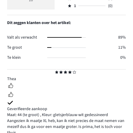
10
Beoordeling
4.
4
reviews
aantal
1
(0)
2,
Beoordeling
6.
reviews
aantal
1,
0.
reviews
aantal
Dit zeggen klanten over het artikel:
0.
reviews
0.
Valt als verwacht
89%
Te groot
11%
Te klein
0%
Beoordeling
4
Thea
Geverifieerde aankoop
Maat: 44
(te groot)
,
Kleur: gletsjerblauw-wit gedessineerd
Aangezien ik maatje XL heb, kan ik niet precies de maat nemen van
mezelf dus ik ga voor een maatje groter. Is prima, het is toch voor
thuis.