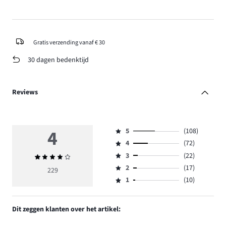
Gratis verzending vanaf € 30
30 dagen bedenktijd
Reviews
4
5
(108)
Beoordeling
4
(72)
5,
Beoordeling
aantal
3
(22)
Gemiddelde
4,
Beoordeling
reviews
beoordeling
aantal
2
(17)
3,
229
Beoordeling
108.
4
reviews
aantal
1
(10)
2,
Beoordeling
72.
reviews
aantal
1,
22.
reviews
aantal
Dit zeggen klanten over het artikel:
17.
reviews
10.