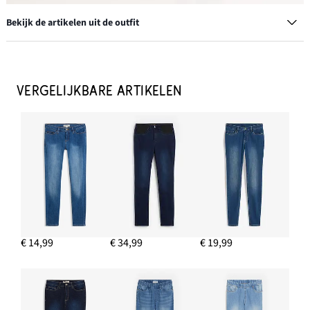
Bekijk de artikelen uit de outfit
Oversized trenchcoat in wollen look
€ 17,99
VERGELIJKBARE ARTIKELEN
IN WINKELMANDJE
Skinny stretch jeans mid waist
€ 28,99
IN WINKELMANDJE
Bootcut stretch jeans, high waist
€ 27,99
€ 14,99
€ 34,99
€ 19,99
IN WINKELMANDJE
Twill broek van katoen
€ 12,99