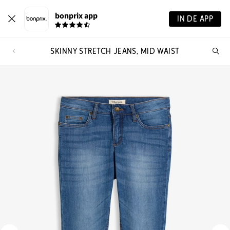
bonprix app
IN DE APP
SKINNY STRETCH JEANS, MID WAIST
Wa
zo
je?