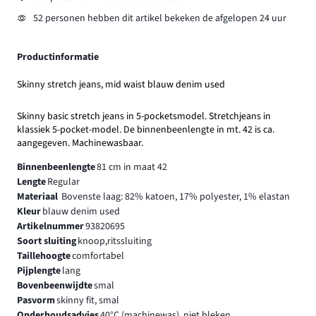
52 personen hebben dit artikel bekeken de afgelopen 24 uur
Productinformatie
Skinny stretch jeans, mid waist blauw denim used
Skinny basic stretch jeans in 5-pocketsmodel. Stretchjeans in
klassiek 5-pocket-model. De binnenbeenlengte in mt. 42 is ca.
aangegeven. Machinewasbaar.
Binnenbeenlengte
81 cm in maat 42
Lengte
Regular
Materiaal
Bovenste laag: 82% katoen, 17% polyester, 1% elastan
Kleur
blauw denim used
Artikelnummer
93820695
Soort sluiting
knoop,ritssluiting
Taillehoogte
comfortabel
Pijplengte
lang
Bovenbeenwijdte
smal
Pasvorm
skinny fit, smal
Onderhoudsadvies
40°C (machinewas), niet bleken,