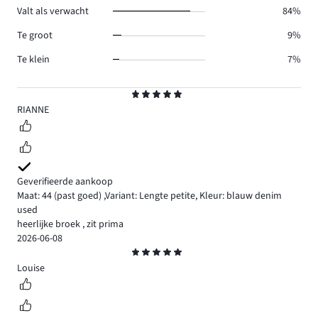
Valt als verwacht
84%
Te groot
9%
Te klein
7%
Beoordeling
5
RIANNE
Geverifieerde aankoop
Maat: 44
(past goed)
,
Variant: Lengte petite,
Kleur: blauw denim
used
heerlijke broek , zit prima
2026-06-08
Beoordeling
5
Louise