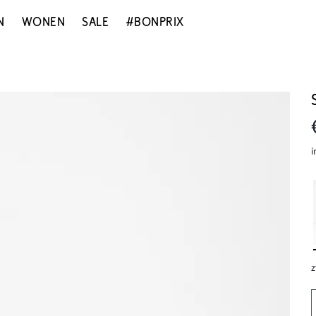
N
WONEN
SALE
#BONPRIX
i
z