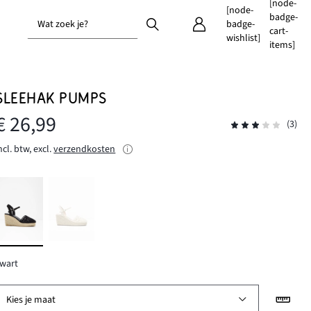
[node-
[node-
badge-
Wat zoek je?
badge-
cart-
wishlist]
items]
SLEEHAK PUMPS
€ 26,99
(3)
ncl. btw, excl.
verzendkosten
wart
Kies je maat