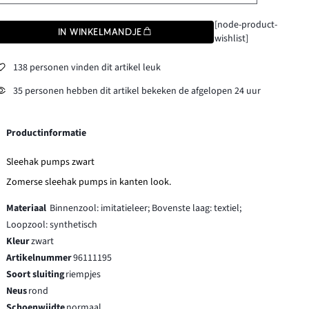
[node-product-
IN WINKELMANDJE
wishlist]
138 personen vinden dit artikel leuk
35 personen hebben dit artikel bekeken de afgelopen 24 uur
Productinformatie
Sleehak pumps zwart
Zomerse sleehak pumps in kanten look.
Materiaal
Binnenzool: imitatieleer; Bovenste laag: textiel;
Loopzool: synthetisch
Kleur
zwart
Artikelnummer
96111195
Soort sluiting
riempjes
Neus
rond
Schoenwijdte
normaal