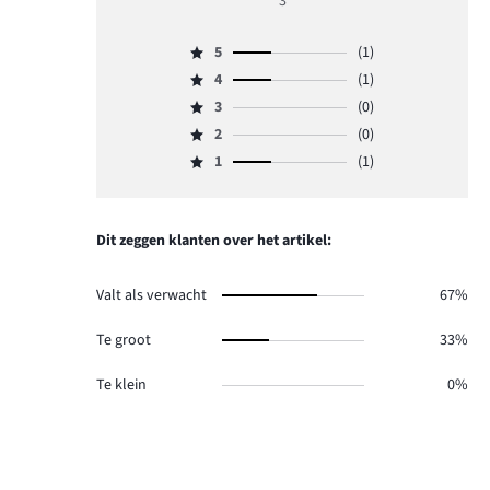
3
3
5
(1)
Beoordeling
4
(1)
5,
Beoordeling
aantal
3
(0)
4,
Beoordeling
reviews
aantal
2
(0)
3,
Beoordeling
1.
reviews
aantal
1
(1)
2,
Beoordeling
1.
reviews
aantal
1,
0.
reviews
aantal
0.
reviews
Dit zeggen klanten over het artikel:
1.
Valt als verwacht
67%
Te groot
33%
Te klein
0%