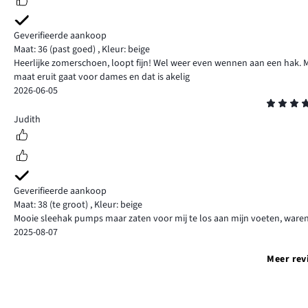
Geverifieerde aankoop
Maat: 36
(past goed)
,
Kleur: beige
Heerlijke zomerschoen, loopt fijn! Wel weer even wennen aan een hak. Maat 
maat eruit gaat voor dames en dat is akelig
2026-06-05
Beoordeling
4
Judith
Geverifieerde aankoop
Maat: 38
(te groot)
,
Kleur: beige
Mooie sleehak pumps maar zaten voor mij te los aan mijn voeten, waren
2025-08-07
Meer rev