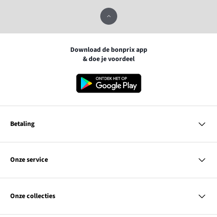
Download de bonprix app
& doe je voordeel
Betaling
MasterCard
VISA
Onze service
iDEAL | Wero
Vragen & antwoorden
PayPal
Bezorgen
Onze collecties
Betalen
Achteraf betalen
Retourneren & terugbetalen