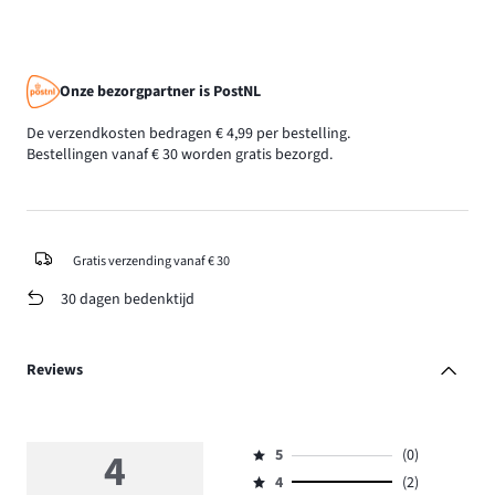
Onze bezorgpartner is PostNL
De verzendkosten bedragen € 4,99 per bestelling.
Bestellingen vanaf € 30 worden gratis bezorgd.
Gratis verzending vanaf € 30
30 dagen bedenktijd
Reviews
4
5
(0)
Beoordeling
4
(2)
5,
Beoordeling