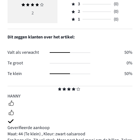
aantal
3
(0)
Gemiddelde
4,
Beoordeling
reviews
beoordeling
aantal
2
(0)
3,
2
Beoordeling
0.
4
reviews
aantal
1
(0)
2,
Beoordeling
2.
reviews
aantal
1,
0.
reviews
aantal
Dit zeggen klanten over het artikel:
0.
reviews
0.
Valt als verwacht
50%
Te groot
0%
Te klein
50%
Beoordeling
4
HANNY
Geverifieerde aankoop
Maat: 44
(Te klein)
,
Kleur: zwart-salsarood