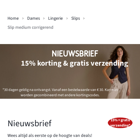
Home
Dames
Lingerie
Slips
Slip medium corrigerend
NIEUWSBRIEF
15% korting & gratis verzending
*30 dagen geldig na ontvangst. Vanaf een bestelwaarde van € 30. Kan niet
worden gecombineerd met andere kortingscodes.
Nieuwsbrief
15% + gratis
verzending*
Wees altijd als eerste op de hoogte van deals!