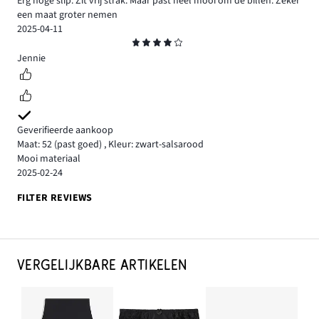
Erg hoge slip. Zit vrij strak. Maar past heel mooi om de billen. Zeker
een maat groter nemen
2025-04-11
Beoordeling
4
Jennie
Geverifieerde aankoop
Maat: 52
(past goed)
,
Kleur: zwart-salsarood
Mooi materiaal
2025-02-24
FILTER REVIEWS
VERGELIJKBARE ARTIKELEN