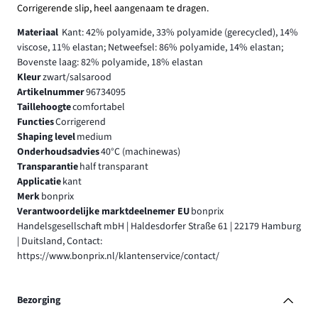
Corrigerende slip, heel aangenaam te dragen.
Materiaal
Kant: 42% polyamide, 33% polyamide (gerecycled), 14%
viscose, 11% elastan; Netweefsel: 86% polyamide, 14% elastan;
Bovenste laag: 82% polyamide, 18% elastan
Kleur
zwart/salsarood
Artikelnummer
96734095
Taillehoogte
comfortabel
Functies
Corrigerend
Shaping level
medium
Onderhoudsadvies
40°C (machinewas)
Transparantie
half transparant
Applicatie
kant
Merk
bonprix
Verantwoordelijke marktdeelnemer EU
bonprix
Handelsgesellschaft mbH | Haldesdorfer Straße 61 | 22179 Hamburg
| Duitsland, Contact:
https://www.bonprix.nl/klantenservice/contact/
Bezorging