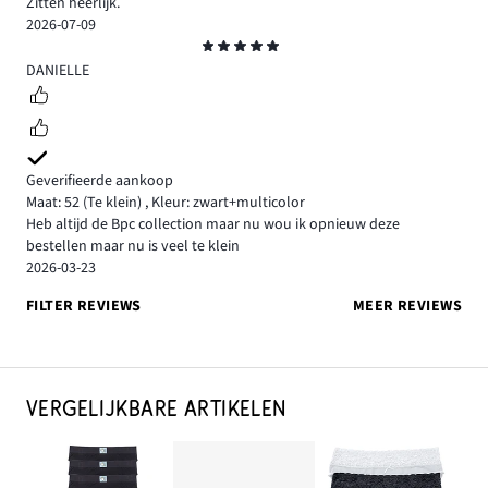
Zitten heerlijk.
2026-07-09
Beoordeling
5
DANIELLE
Geverifieerde aankoop
Maat: 52
(Te klein)
,
Kleur: zwart+multicolor
Heb altijd de Bpc collection maar nu wou ik opnieuw deze
bestellen maar nu is veel te klein
2026-03-23
FILTER REVIEWS
MEER REVIEWS
VERGELIJKBARE ARTIKELEN