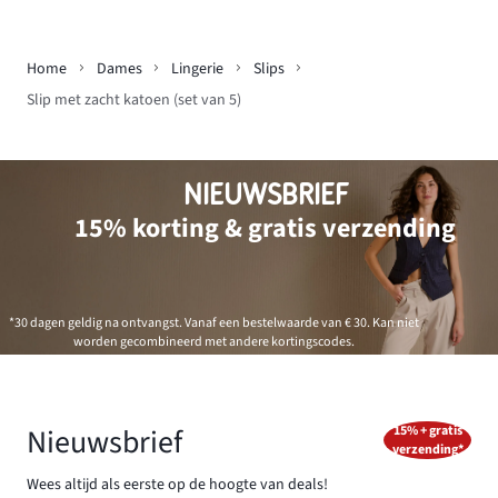
Home
Dames
Lingerie
Slips
Slip met zacht katoen (set van 5)
NIEUWSBRIEF
15% korting & gratis verzending
*30 dagen geldig na ontvangst. Vanaf een bestelwaarde van € 30. Kan niet
worden gecombineerd met andere kortingscodes.
Nieuwsbrief
15% + gratis
verzending*
Wees altijd als eerste op de hoogte van deals!