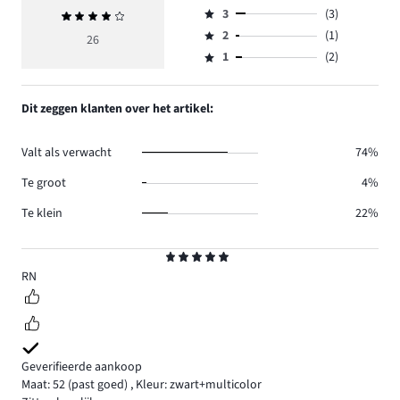
Beoordeling
aantal
3
(3)
Gemiddelde
4,
Beoordeling
reviews
beoordeling
aantal
2
(1)
3,
26
Beoordeling
10.
4
reviews
aantal
1
(2)
2,
Beoordeling
10.
reviews
aantal
1,
3.
reviews
aantal
Dit zeggen klanten over het artikel:
1.
reviews
2.
Valt als verwacht
74%
Te groot
4%
Te klein
22%
Beoordeling
5
RN
Geverifieerde aankoop
Maat: 52
(past goed)
,
Kleur: zwart+multicolor