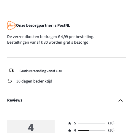
Onze bezorgpartner is PostNL
De verzendkosten bedragen € 4,99 per bestelling.
Bestellingen vanaf € 30 worden gratis bezorgd.
Gratis verzending vanaf € 30
30 dagen bedenktijd
Reviews
4
5
(10)
Beoordeling
4
(10)
5,