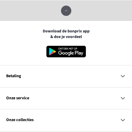
Download de bonprix app
& doe je voordeel
Betaling
MasterCard
VISA
Onze service
iDEAL | Wero
Vragen & antwoorden
PayPal
Bezorgen
Onze collecties
Betalen
Achteraf betalen
Retourneren & terugbetalen