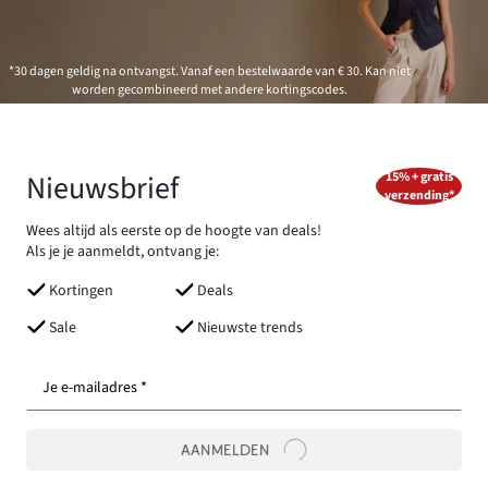
*30 dagen geldig na ontvangst. Vanaf een bestelwaarde van € 30. Kan niet
worden gecombineerd met andere kortingscodes.
Nieuwsbrief
15% + gratis
verzending*
Wees altijd als eerste op de hoogte van deals!
Als je je aanmeldt, ontvang je:
Kortingen
Deals
Sale
Nieuwste trends
Je e-mailadres *
AANMELDEN