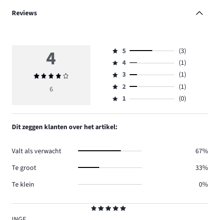
Reviews
4
5
(3)
Beoordeling
4
(1)
5,
Beoordeling
aantal
3
(1)
Gemiddelde
4,
Beoordeling
reviews
beoordeling
aantal
2
(1)
3,
6
Beoordeling
3.
4
reviews
aantal
1
(0)
2,
Beoordeling
1.
reviews
aantal
1,
1.
reviews
aantal
Dit zeggen klanten over het artikel:
1.
reviews
0.
Valt als verwacht
67%
Te groot
33%
Te klein
0%
Beoordeling
5
INGE