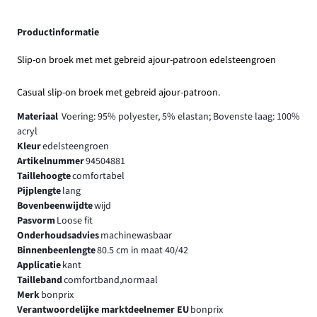
Productinformatie
Slip-on broek met met gebreid ajour-patroon edelsteengroen
Casual slip-on broek met gebreid ajour-patroon.
Materiaal
Voering: 95% polyester, 5% elastan; Bovenste laag: 100%
acryl
Kleur
edelsteengroen
Artikelnummer
94504881
Taillehoogte
comfortabel
Pijplengte
lang
Bovenbeenwijdte
wijd
Pasvorm
Loose fit
Onderhoudsadvies
machinewasbaar
Binnenbeenlengte
80.5 cm in maat 40/42
Applicatie
kant
Tailleband
comfortband,normaal
Merk
bonprix
Verantwoordelijke marktdeelnemer EU
bonprix