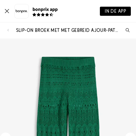
bonprix app
IN DE APP
SLIP-ON BROEK MET MET GEBREID AJOUR-PATROON
Wa
zo
je?