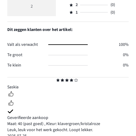
Beoordeling
reviews
beoordeling
aantal
2
(0)
3,
2
Beoordeling
0.
4
reviews
aantal
1
(0)
2,
Beoordeling
2.
reviews
aantal
1,
0.
reviews
aantal
Dit zeggen klanten over het artikel:
0.
reviews
0.
Valt als verwacht
100%
Te groot
0%
Te klein
0%
Beoordeling
4
Saskia
Geverifieerde aankoop
Maat: 40
(past goed)
,
Kleur: klavergroen/kristalroze
Leuk, leuk voor het werk gekocht. Loopt lekker.
2025-07-25