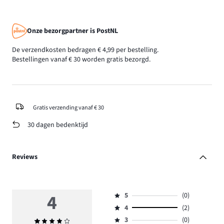
Onze bezorgpartner is PostNL
De verzendkosten bedragen € 4,99 per bestelling.
Bestellingen vanaf € 30 worden gratis bezorgd.
Gratis verzending vanaf € 30
30 dagen bedenktijd
Reviews
4
5
(0)
Beoordeling
4
(2)
5,
Beoordeling
aantal
3
(0)
Gemiddelde
4,