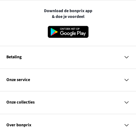
Download de bonprix app
& doe je voordeel
Betaling
MasterCard
VISA
Onze service
iDEAL | Wero
Vragen & antwoorden
PayPal
Bezorgen
Onze collecties
Betalen
Achteraf betalen
Retourneren & terugbetalen
Dames
Maattabellen
Heren
Contact
Over bonprix
Kinderen
Kortingscodes & acties
Wonen