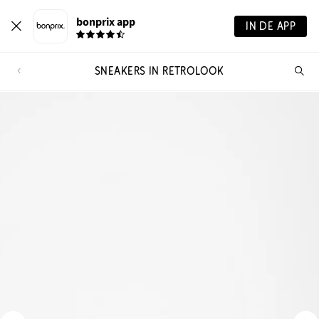
bonprix app
IN DE APP
SNEAKERS IN RETROLOOK
Wa
zo
je?