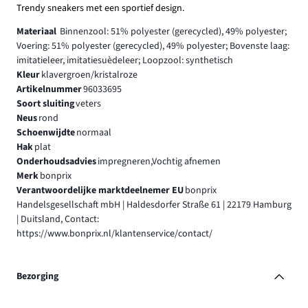
Trendy sneakers met een sportief design.
Materiaal
Binnenzool: 51% polyester (gerecycled), 49% polyester;
Voering: 51% polyester (gerecycled), 49% polyester; Bovenste laag:
imitatieleer, imitatiesuèdeleer; Loopzool: synthetisch
Kleur
klavergroen/kristalroze
Artikelnummer
96033695
Soort sluiting
veters
Neus
rond
Schoenwijdte
normaal
Hak
plat
Onderhoudsadvies
impregneren,Vochtig afnemen
Merk
bonprix
Verantwoordelijke marktdeelnemer EU
bonprix
Handelsgesellschaft mbH | Haldesdorfer Straße 61 | 22179 Hamburg
| Duitsland, Contact:
https://www.bonprix.nl/klantenservice/contact/
Bezorging