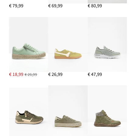
€ 79,99
€ 69,99
€ 80,99
IN WINKELMANDJE
Voedings- en zwangerschapsshirt van puur biologisch katoen
(set van 2)
€ 29,99
IN WINKELMANDJE
€ 18,99
€ 26,99
€ 47,99
€ 26,99