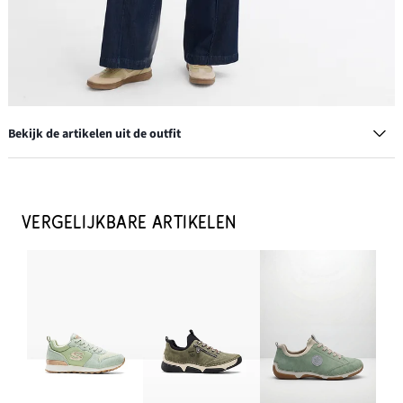
Bekijk de artikelen uit de outfit
Pet
€ 13,99
VERGELIJKBARE ARTIKELEN
IN WINKELMANDJE
Creolen
€ 11,99
IN WINKELMANDJE
Wide leg jeans high waist, super soft
€ 39,99