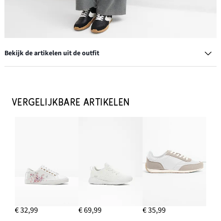
Bekijk de artikelen uit de outfit
Sneakers in retrolook
€ 15,99
VERGELIJKBARE ARTIKELEN
IN WINKELMANDJE
Fijn gebreid vest van katoenmix
€ 12,99
IN WINKELMANDJE
Creolen
€ 11,99
€ 32,99
€ 69,99
€ 35,99
IN WINKELMANDJE