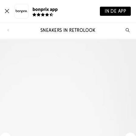
bonprix app
IN DE APP
SNEAKERS IN RETROLOOK
Wa
zo
je?