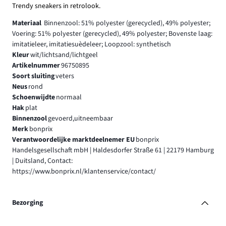
Trendy sneakers in retrolook.
Materiaal
Binnenzool: 51% polyester (gerecycled), 49% polyester;
Voering: 51% polyester (gerecycled), 49% polyester; Bovenste laag:
imitatieleer, imitatiesuèdeleer; Loopzool: synthetisch
Kleur
wit/lichtsand/lichtgeel
Artikelnummer
96750895
Soort sluiting
veters
Neus
rond
Schoenwijdte
normaal
Hak
plat
Binnenzool
gevoerd,uitneembaar
Merk
bonprix
Verantwoordelijke marktdeelnemer EU
bonprix
Handelsgesellschaft mbH | Haldesdorfer Straße 61 | 22179 Hamburg
| Duitsland, Contact:
https://www.bonprix.nl/klantenservice/contact/
Bezorging