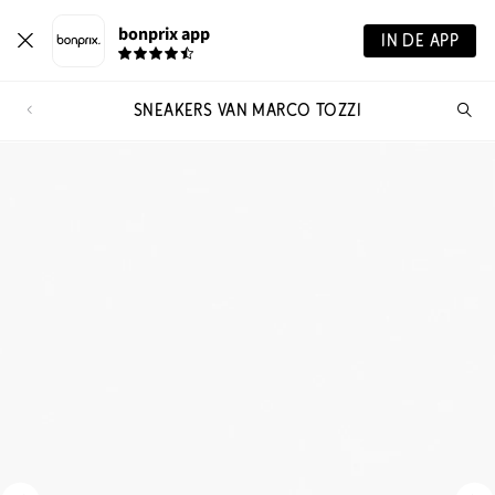
bonprix app
IN DE APP
SNEAKERS VAN MARCO TOZZI
Wa
zo
je?