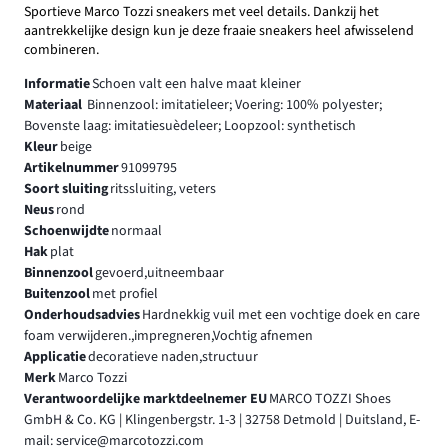
Sportieve Marco Tozzi sneakers met veel details. Dankzij het
aantrekkelijke design kun je deze fraaie sneakers heel afwisselend
combineren.
Informatie
Schoen valt een halve maat kleiner
Materiaal
Binnenzool: imitatieleer; Voering: 100% polyester;
Bovenste laag: imitatiesuèdeleer; Loopzool: synthetisch
Kleur
beige
Artikelnummer
91099795
Soort sluiting
ritssluiting, veters
Neus
rond
Schoenwijdte
normaal
Hak
plat
Binnenzool
gevoerd,uitneembaar
Buitenzool
met profiel
Onderhoudsadvies
Hardnekkig vuil met een vochtige doek en care
foam verwijderen.,impregneren,Vochtig afnemen
Applicatie
decoratieve naden,structuur
Merk
Marco Tozzi
Verantwoordelijke marktdeelnemer EU
MARCO TOZZI Shoes
GmbH & Co. KG | Klingenbergstr. 1-3 | 32758 Detmold | Duitsland, E-
mail: service@marcotozzi.com