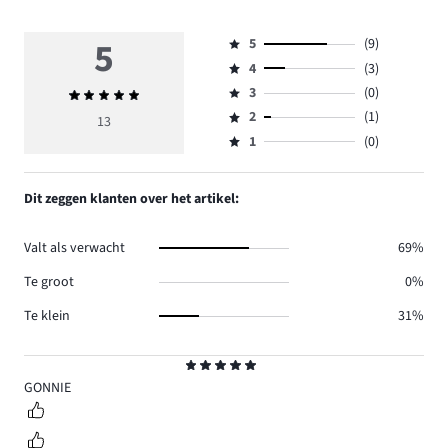
5
5
(9)
Beoordeling
4
(3)
5,
Beoordeling
aantal
3
(0)
Gemiddelde
4,
Beoordeling
reviews
beoordeling
aantal
2
(1)
3,
13
Beoordeling
9.
5
reviews
aantal
1
(0)
2,
Beoordeling
3.
reviews
aantal
1,
0.
reviews
aantal
Dit zeggen klanten over het artikel:
1.
reviews
0.
Valt als verwacht
69%
Te groot
0%
Te klein
31%
Beoordeling
5
GONNIE