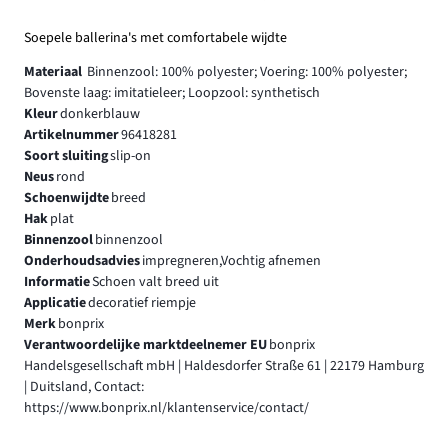
Soepele ballerina's met comfortabele wijdte
Materiaal
Binnenzool: 100% polyester; Voering: 100% polyester;
Bovenste laag: imitatieleer; Loopzool: synthetisch
Kleur
donkerblauw
Artikelnummer
96418281
Soort sluiting
slip-on
Neus
rond
Schoenwijdte
breed
Hak
plat
Binnenzool
binnenzool
Onderhoudsadvies
impregneren,Vochtig afnemen
Informatie
Schoen valt breed uit
Applicatie
decoratief riempje
Merk
bonprix
Verantwoordelijke marktdeelnemer EU
bonprix
Handelsgesellschaft mbH | Haldesdorfer Straße 61 | 22179 Hamburg
| Duitsland, Contact:
https://www.bonprix.nl/klantenservice/contact/