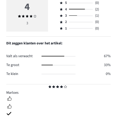
4
5
(0)
Beoordeling
4
(2)
5,
Beoordeling
aantal
3
(1)
Gemiddelde
4,
Beoordeling
reviews
beoordeling
aantal
2
(0)
3,
3
Beoordeling
0.
4
reviews
aantal
1
(0)
2,
Beoordeling
2.
reviews
aantal
1,
1.
reviews
aantal
Dit zeggen klanten over het artikel:
0.
reviews
0.
Valt als verwacht
67%
Te groot
33%
Te klein
0%
Beoordeling
4
Marloes