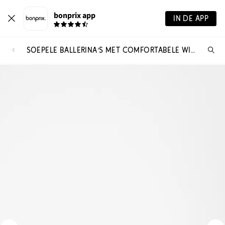
bonprix app
IN DE APP
SOEPELE BALLERINA'S MET COMFORTABELE WIJDTE
Wa
zo
je?