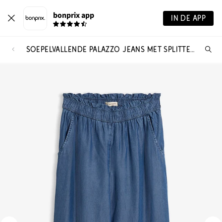
bonprix app
IN DE APP
SOEPELVALLENDE PALAZZO JEANS MET SPLITTEN, 7/8 LENGTE
Wa
zo
je?