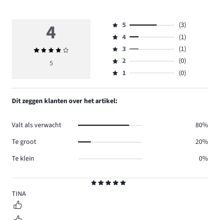
4
5
(3)
Beoordeling
4
(1)
5,
Beoordeling
aantal
3
(1)
Gemiddelde
4,
Beoordeling
reviews
beoordeling
aantal
2
(0)
3,
5
Beoordeling
3.
4
reviews
aantal
1
(0)
2,
Beoordeling
1.
reviews
aantal
1,
1.
reviews
aantal
Dit zeggen klanten over het artikel:
0.
reviews
0.
Valt als verwacht
80%
Te groot
20%
Te klein
0%
Beoordeling
5
TINA