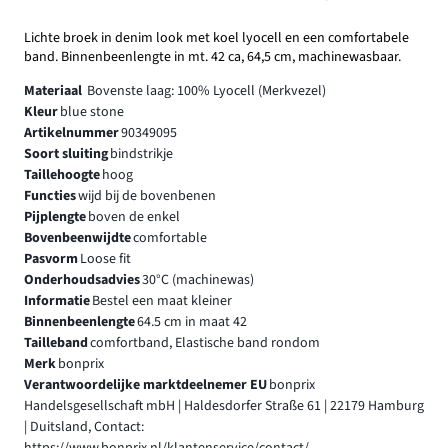
Lichte broek in denim look met koel lyocell en een comfortabele
band. Binnenbeenlengte in mt. 42 ca, 64,5 cm, machinewasbaar.
Materiaal
Bovenste laag: 100% Lyocell (Merkvezel)
Kleur
blue stone
Artikelnummer
90349095
Soort sluiting
bindstrikje
Taillehoogte
hoog
Functies
wijd bij de bovenbenen
Pijplengte
boven de enkel
Bovenbeenwijdte
comfortable
Pasvorm
Loose fit
Onderhoudsadvies
30°C (machinewas)
Informatie
Bestel een maat kleiner
Binnenbeenlengte
64.5 cm in maat 42
Tailleband
comfortband, Elastische band rondom
Merk
bonprix
Verantwoordelijke marktdeelnemer EU
bonprix
Handelsgesellschaft mbH | Haldesdorfer Straße 61 | 22179 Hamburg
| Duitsland, Contact: