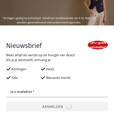
*30 dagen geldig na ontvangst. Vanaf een bestelwaarde van € 30. Kan niet
worden gecombineerd met andere kortingscodes.
Nieuwsbrief
15% + gratis
verzending*
Wees altijd als eerste op de hoogte van deals!
Als je je aanmeldt, ontvang je:
Kortingen
Deals
Sale
Nieuwste trends
Je e-mailadres *
AANMELDEN