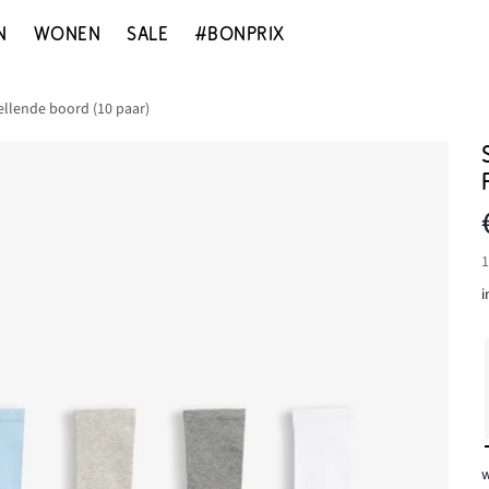
N
WONEN
SALE
#BONPRIX
llende boord (10 paar)
1
i
w