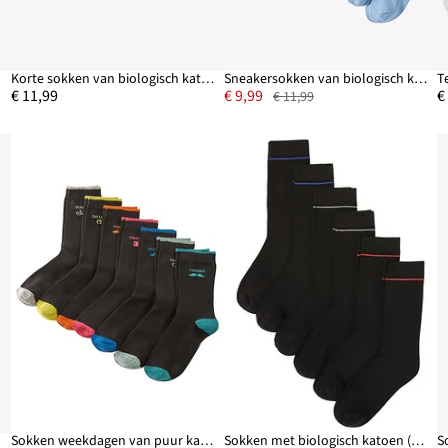
Korte sokken van biologisch katoen (set van 5)
Sneakersokken van biologisch katoen (8 paar)
€ 11,99
€ 9,99
€
€ 11,99
r)
Sokken weekdagen van puur katoen (7 paar)
Sokken met biologisch katoen (6 paar)