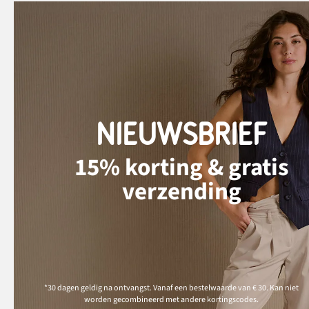
NIEUWSBRIEF
15% korting & gratis
verzending
*30 dagen geldig na ontvangst. Vanaf een bestelwaarde van € 30. Kan niet
worden gecombineerd met andere kortingscodes.