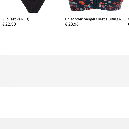
Slip (set van 10)
Bh zonder beugels met sluiting voorop en biologisch katoen (set van 2)
€ 22,99
€ 23,98