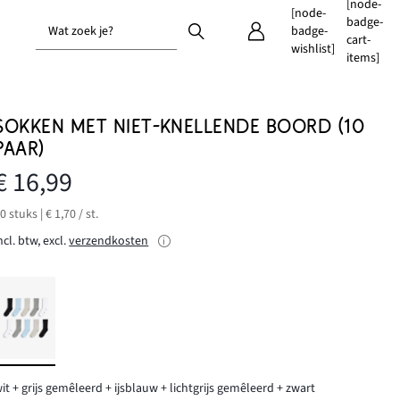
[node-
[node-
badge-
Wat zoek je?
badge-
cart-
wishlist]
items]
SOKKEN MET NIET-KNELLENDE BOORD (10
PAAR)
€ 16,99
0 stuks | € 1,70 / st.
ncl. btw, excl.
verzendkosten
it + grijs gemêleerd + ijsblauw + lichtgrijs gemêleerd + zwart