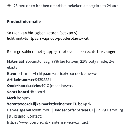
25 personen hebben dit artikel bekeken de afgelopen 24 uur
Productinformatie
Sokken van biologisch katoen (set van 5)
lichtmint+lichtpaars+apricot+poederblauw+wit
Kleurige sokken met grappige motieven – een echte blikvanger!
Materiaal
Bovenste laag: 77% bio katoen, 21% polyamide, 2%
elastan
Kleur
lichtmint+lichtpaars+apricot+poederblauw+wit
Artikelnummer
94398881
Onderhoudsadvies
40°C (machinewas)
Soort boord
ribboord
Merk
bonprix
Verantwoordelijke marktdeelnemer EU
bonprix
Handelsgesellschaft mbH | Haldesdorfer Straße 61 | 22179 Hamburg
| Duitsland, Contact:
https://www.bonprix.nl/klantenservice/contact/