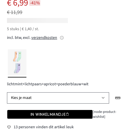
€ 6,99
-41%
€ 11,99
5 stuks | € 1,40 / st.
incl. btw, excl.
verzendkosten
lichtmint+lichtpaars+apricot+poederblauw+wit
Kies je maat
[node-product-
IN WINKELMANDJE
wishlist]
13 personen vinden dit artikel leuk