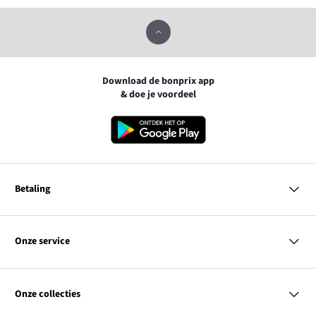
Download de bonprix app
& doe je voordeel
Betaling
MasterCard
VISA
Onze service
iDEAL | Wero
Vragen & antwoorden
PayPal
Bezorgen
Onze collecties
Betalen
Achteraf betalen