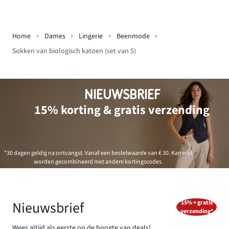
Home
Dames
Lingerie
Beenmode
Sokken van biologisch katoen (set van 5)
NIEUWSBRIEF
15% korting & gratis verzending
*30 dagen geldig na ontvangst. Vanaf een bestelwaarde van € 30. Kan niet
worden gecombineerd met andere kortingscodes.
Nieuwsbrief
15% + gratis
verzending*
Wees altijd als eerste op de hoogte van deals!