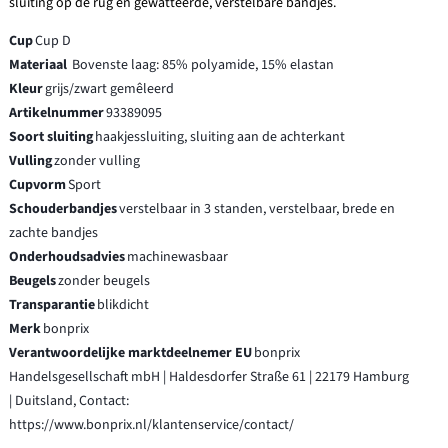
sluiting op de rug en gewatteerde, verstelbare bandjes.
Cup
Cup D
Materiaal
Bovenste laag: 85% polyamide, 15% elastan
Kleur
grijs/zwart gemêleerd
Artikelnummer
93389095
Soort sluiting
haakjessluiting, sluiting aan de achterkant
Vulling
zonder vulling
Cupvorm
Sport
Schouderbandjes
verstelbaar in 3 standen, verstelbaar, brede en
zachte bandjes
Onderhoudsadvies
machinewasbaar
Beugels
zonder beugels
Transparantie
blikdicht
Merk
bonprix
Verantwoordelijke marktdeelnemer EU
bonprix
Handelsgesellschaft mbH | Haldesdorfer Straße 61 | 22179 Hamburg
| Duitsland, Contact:
https://www.bonprix.nl/klantenservice/contact/