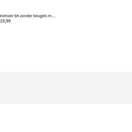
Minimizer bh zonder beugels met gewatteerde bandjes
 19,99