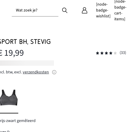
[node-
[node-
badge-
Wat zoek je?
badge-
cart-
wishlist]
items]
SPORT BH, STEVIG
€ 19,99
(33)
ncl. btw, excl.
verzendkosten
rijs-zwart gemêleerd