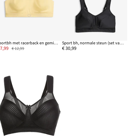
Sportbh met racerback en gemiddelde steun
Sport bh, normale steun (set van 2)
 7,99
€ 30,99
€ 12,99