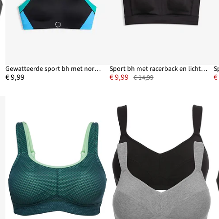
un
Gewatteerde sport bh met normale steun
Sport bh met racerback en lichte steun
€ 9,99
€ 9,99
€
€ 14,99