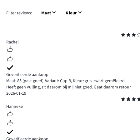
Filter reviews:
Maat
Kleur
Beoordeling
3
Rachel
Geverifieerde aankoop
Maat: 85
(past goed)
,
Variant: Cup B,
Kleur: grijs-zwart gemêleerd
Heeft geen vulling, zit daarom bij mij niet goed. Gaat daarom retour
2026-01-19
Beoordeling
5
Hanneke
Geverifieerde aankoop