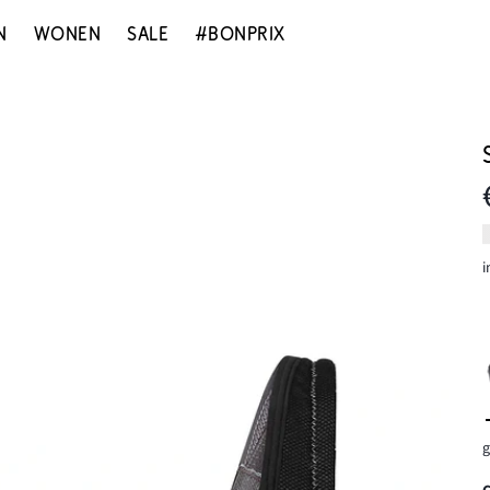
N
WONEN
SALE
#BONPRIX
i
g