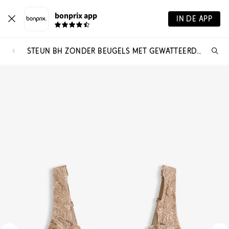
bonprix app
IN DE APP
STEUN BH ZONDER BEUGELS MET GEWATTEERDE SCHOUDERBANDJES
Wa
zo
je?