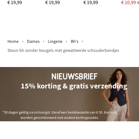
€ 19,99
€ 19,99
€ 19,99
€ 10,99
Home
Dames
Lingerie
Bh's
Steun bh zonder beugels met gewatteerde schouderbandjes
NIEUWSBRIEF
15% korting & gratis verzending
*30 dagen geldig na ontvangst. Vanaf een bestelwaarde van € 30. Kan niet
worden gecombineerd met andere kortingscodes.