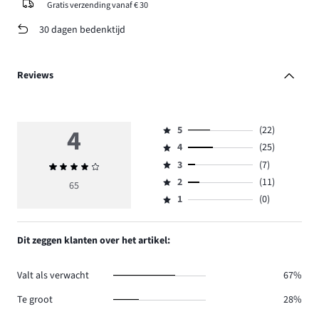
Gratis verzending vanaf € 30
30 dagen bedenktijd
Reviews
4
5
(22)
Beoordeling
4
(25)
5,
Beoordeling
aantal
3
(7)
Gemiddelde
4,
Beoordeling
reviews
beoordeling
aantal
2
(11)
3,
65
Beoordeling
22.
4
reviews
aantal
1
(0)
2,
Beoordeling
25.
reviews
aantal
1,
7.
reviews
aantal
Dit zeggen klanten over het artikel:
11.
reviews
0.
Valt als verwacht
67%
Te groot
28%