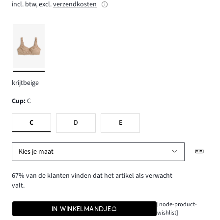
incl. btw, excl.
verzendkosten
krijtbeige
Cup
:
C
C
D
E
Kies je maat
67% van de klanten vinden dat het artikel als verwacht
valt.
[node-product-
IN WINKELMANDJE
wishlist]