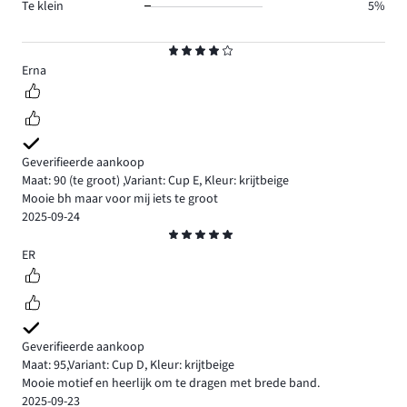
Te klein
5%
Beoordeling
4
Erna
Geverifieerde aankoop
Maat: 90
(te groot)
,
Variant: Cup E,
Kleur: krijtbeige
Mooie bh maar voor mij iets te groot
2025-09-24
Beoordeling
5
ER
Geverifieerde aankoop
Maat: 95
,
Variant: Cup D,
Kleur: krijtbeige
Mooie motief en heerlijk om te dragen met brede band.
2025-09-23