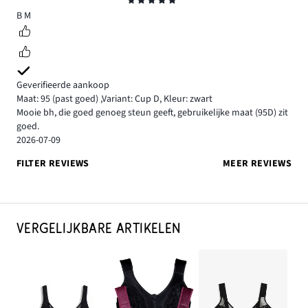
Beoordeling
5
B M
Geverifieerde aankoop
Maat: 95
(past goed)
,
Variant: Cup D,
Kleur: zwart
Mooie bh, die goed genoeg steun geeft, gebruikelijke maat (95D) zit
goed.
2026-07-09
FILTER REVIEWS
MEER REVIEWS
VERGELIJKBARE ARTIKELEN