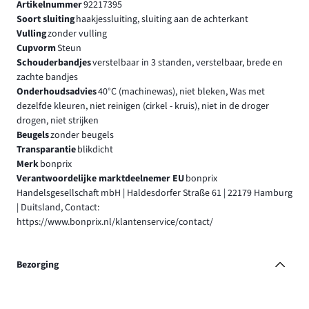
Artikelnummer
92217395
Soort sluiting
haakjessluiting, sluiting aan de achterkant
Vulling
zonder vulling
Cupvorm
Steun
Schouderbandjes
verstelbaar in 3 standen, verstelbaar, brede en
zachte bandjes
Onderhoudsadvies
40°C (machinewas), niet bleken, Was met
dezelfde kleuren, niet reinigen (cirkel - kruis), niet in de droger
drogen, niet strijken
Beugels
zonder beugels
Transparantie
blikdicht
Merk
bonprix
Verantwoordelijke marktdeelnemer EU
bonprix
Handelsgesellschaft mbH | Haldesdorfer Straße 61 | 22179 Hamburg
| Duitsland, Contact:
https://www.bonprix.nl/klantenservice/contact/
Bezorging