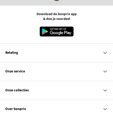
Download de bonprix app
& doe je voordeel
Betaling
MasterCard
VISA
Onze service
iDEAL | Wero
Vragen & antwoorden
PayPal
Bezorgen
Onze collecties
Betalen
Achteraf betalen
Retourneren & terugbetalen
Dames
Maattabellen
Heren
Contact
Over bonprix
Kinderen