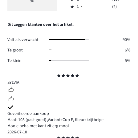
3,
90
Beoordeling
39.
4
reviews
aantal
1
(2)
2,
Beoordeling
30.
reviews
aantal
1,
6.
reviews
aantal
Dit zeggen klanten over het artikel:
13.
reviews
2.
Valt als verwacht
90%
Te groot
6%
Te klein
5%
Beoordeling
5
SYLVIA
Geverifieerde aankoop
Maat: 105
(past goed)
,
Variant: Cup E,
Kleur: krijtbeige
Mooie beha met kant zit erg mooi
2026-07-10