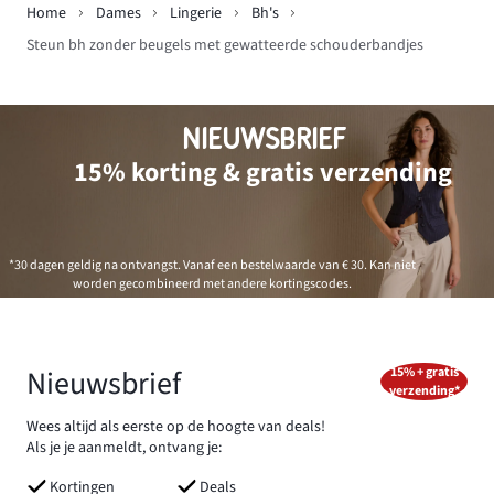
Home
Dames
Lingerie
Bh's
Steun bh zonder beugels met gewatteerde schouderbandjes
NIEUWSBRIEF
15% korting & gratis verzending
*30 dagen geldig na ontvangst. Vanaf een bestelwaarde van € 30. Kan niet
worden gecombineerd met andere kortingscodes.
Nieuwsbrief
15% + gratis
verzending*
Wees altijd als eerste op de hoogte van deals!
Als je je aanmeldt, ontvang je:
Kortingen
Deals