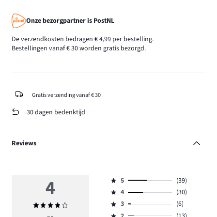
Onze bezorgpartner is PostNL
De verzendkosten bedragen € 4,99 per bestelling.
Bestellingen vanaf € 30 worden gratis bezorgd.
Gratis verzending vanaf € 30
30 dagen bedenktijd
Reviews
4
5
(39)
Beoordeling
4
(30)
5,
Beoordeling
aantal
3
(6)
Gemiddelde
4,
Beoordeling
reviews
beoordeling
aantal
2
(13)