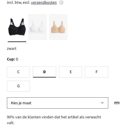
incl. btw, excl.
verzendkosten
zwart
Cup
:
D
C
D
E
F
G
Kies je maat
90% van de klanten vinden dat het artikel als verwacht
valt.