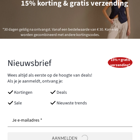
15% korting & gratis verzending
*30 dagen geldig na ontvangst. Vanaf een bestelwaarde van € 30. Kan niet
worden gecombineerd met andere kortingscodes.
Nieuwsbrief
15% + gratis
verzending*
Wees altijd als eerste op de hoogte van deals!
Als je je aanmeldt, ontvang je:
Kortingen
Deals
Sale
Nieuwste trends
Je e-mailadres *
AANMELDEN