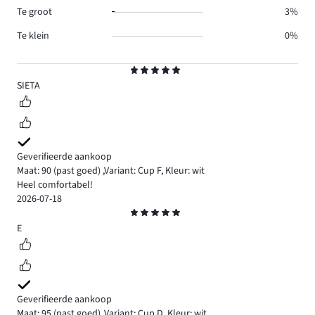
Te groot
3%
Te klein
0%
Beoordeling
5
SIETA
Geverifieerde aankoop
Maat: 90
(past goed)
,
Variant: Cup F,
Kleur: wit
Heel comfortabel!
2026-07-18
Beoordeling
5
E
Geverifieerde aankoop
Maat: 95
(past goed)
,
Variant: Cup D,
Kleur: wit