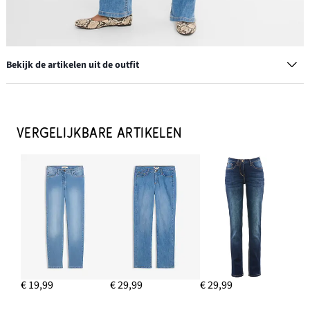
Bekijk de artikelen uit de outfit
Handtas van suède
€ 47,99
VERGELIJKBARE ARTIKELEN
IN WINKELMANDJE
Creolen
€ 13,99
IN WINKELMANDJE
Blouse met kant van een soepele viscosemix
€ 19,99
€ 29,99
€ 29,99
€ 35,99