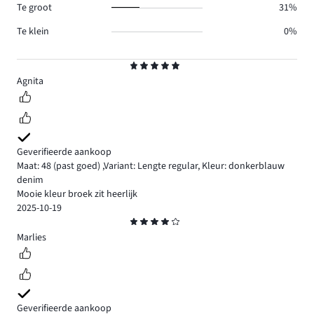
Te groot
31%
Te klein
0%
Beoordeling
5
Agnita
Geverifieerde aankoop
Maat: 48
(past goed)
,
Variant: Lengte regular,
Kleur: donkerblauw
denim
Mooie kleur broek zit heerlijk
2025-10-19
Beoordeling
4
Marlies
Geverifieerde aankoop