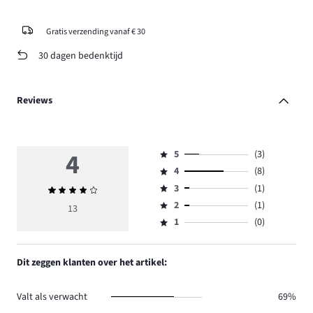
Gratis verzending vanaf € 30
30 dagen bedenktijd
Reviews
4
5
(3)
Beoordeling
4
(8)
5,
Beoordeling
aantal
3
(1)
Gemiddelde
4,
Beoordeling
reviews
beoordeling
aantal
2
(1)
3,
13
Beoordeling
3.
4
reviews
aantal
1
(0)
2,
Beoordeling
8.
reviews
aantal
1,
1.
reviews
aantal
Dit zeggen klanten over het artikel:
1.
reviews
0.
Valt als verwacht
69%