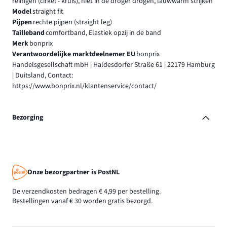
reinigen (cirkel - kruis), niet in de droger drogen, lauwwarm strijken
Model
straight fit
Pijpen
rechte pijpen (straight leg)
Tailleband
comfortband, Elastiek opzij in de band
Merk
bonprix
Verantwoordelijke marktdeelnemer EU
bonprix
Handelsgesellschaft mbH | Haldesdorfer Straße 61 | 22179 Hamburg
| Duitsland, Contact:
https://www.bonprix.nl/klantenservice/contact/
Bezorging
Onze bezorgpartner is PostNL
De verzendkosten bedragen € 4,99 per bestelling.
Bestellingen vanaf € 30 worden gratis bezorgd.