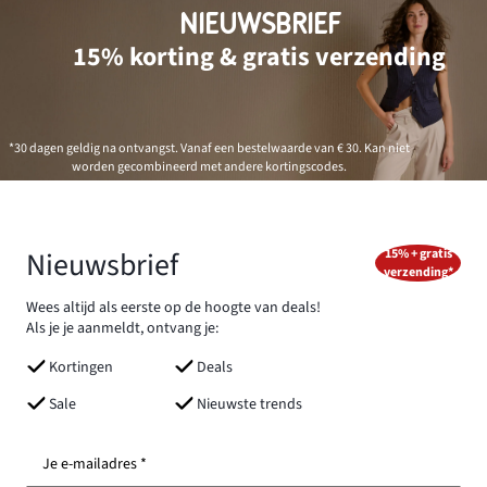
NIEUWSBRIEF
15% korting & gratis verzending
*30 dagen geldig na ontvangst. Vanaf een bestelwaarde van € 30. Kan niet
worden gecombineerd met andere kortingscodes.
Nieuwsbrief
15% + gratis
verzending*
Wees altijd als eerste op de hoogte van deals!
Als je je aanmeldt, ontvang je:
Kortingen
Deals
Sale
Nieuwste trends
Je e-mailadres *