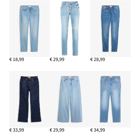
IN WINKELMANDJE
Mary Janes in animal look
Nu
€ 5,99
-70%
€ 19,99
Van
voor
€ 19,99
IN WINKELMANDJE
€ 18,99
€ 29,99
€ 28,99
€ 33,99
€ 29,99
€ 34,99