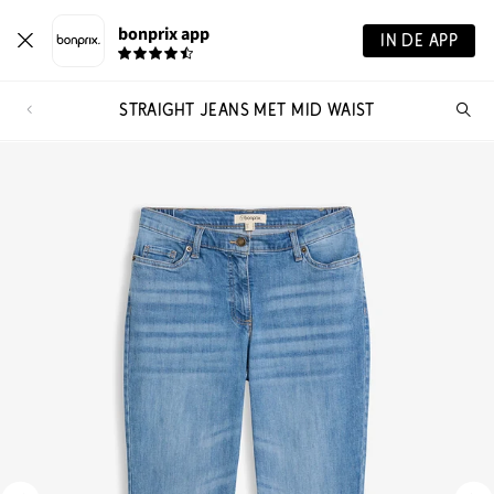
bonprix app
IN DE APP
STRAIGHT JEANS MET MID WAIST
Wa
zo
je?