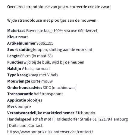
Oversized strandblouse van gestructureerde crinkle zwart
Wijde strandblouse met plooitjes aan de mouwen.
Materiaal
Bovenste laag: 100% viscose (Merkvezel)
Kleur
zwart
Artikelnummer
96861195
Soort sluiting
knopen, sluiting aan de voorkant
Lengte
86 cm (in maat 38)
Functies
wijd bij de buik, wijd bij de heupen
Halslijn
V-hals, normaal
Type kraag
kraag met V-hals
Mouwlengte
korte mouw
Onderhoudsadvies
30°C (machinewas)
Transparantie
half transparant
Applicatie
plooitjes
Merk
bonprix
Verantwoordelijke marktdeelnemer EU
bonprix
Handelsgesellschaft mbH | Haldesdorfer Straße 61 | 22179 Hamburg
| Duitsland, Contact:
https://www.bonprix.nl/klantenservice/contact/