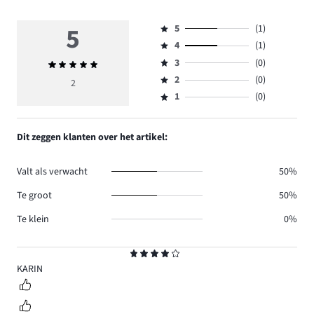
5
5
(1)
Beoordeling
4
(1)
5,
Beoordeling
aantal
3
(0)
Gemiddelde
4,
Beoordeling
reviews
beoordeling
aantal
2
(0)
3,
2
Beoordeling
1.
5
reviews
aantal
1
(0)
2,
Beoordeling
1.
reviews
aantal
1,
0.
reviews
aantal
Dit zeggen klanten over het artikel:
0.
reviews
0.
Valt als verwacht
50%
Te groot
50%
Te klein
0%
Beoordeling
4
KARIN