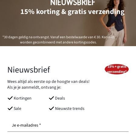
NIEUWSBRIEF
15% korting & gratis verzending
*30 dagen geldig na ontvangst. Vanaf een bestelwaarde van € 30. Kan niet
worden gecombineerd met andere kortingscodes.
Nieuwsbrief
15% + gratis
verzending*
Wees altijd als eerste op de hoogte van deals!
Als je je aanmeldt, ontvang je:
Kortingen
Deals
Sale
Nieuwste trends
Je e-mailadres *