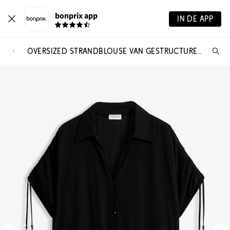
bonprix app
IN DE APP
OVERSIZED STRANDBLOUSE VAN GESTRUCTUREERDE CRINKLE
Wa
zo
je?