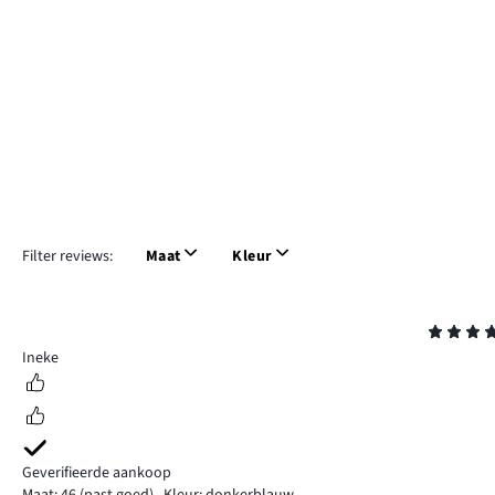
Filter reviews:
Maat
Kleur
Beoordeling
5
Ineke
Geverifieerde aankoop