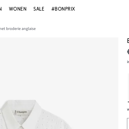
N
WONEN
SALE
#BONPRIX
et broderie anglaise
i
w