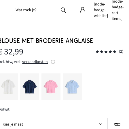
[node-
[node-
badge-
Wat zoek je?
badge-
cart-
wishlist]
items]
BLOUSE MET BRODERIE ANGLAISE
€ 32,99
(2)
ncl. btw, excl.
verzendkosten
olwit
Kies je maat