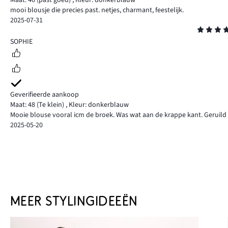
Maat: 46
(past goed)
,
Kleur: donkerblauw
mooi blousje die precies past. netjes, charmant, feestelijk.
2025-07-31
Beoordeling
5
SOPHIE
Geverifieerde aankoop
Maat: 48
(Te klein)
,
Kleur: donkerblauw
Mooie blouse vooral icm de broek. Was wat aan de krappe kant. Geruild
2025-05-20
MEER STYLINGIDEEËN