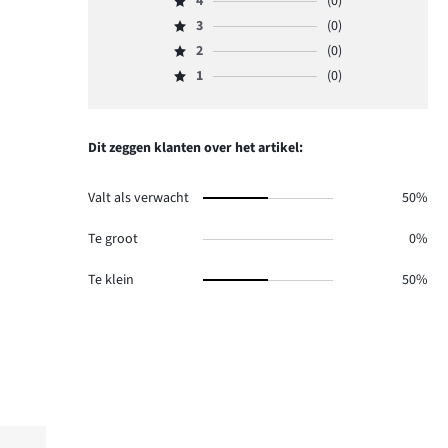
4
(0)
5,
Beoordeling
aantal
3
(0)
4,
Beoordeling
reviews
aantal
2
(0)
3,
Beoordeling
2.
reviews
aantal
1
(0)
2,
Beoordeling
0.
reviews
aantal
1,
0.
reviews
aantal
0.
reviews
Dit zeggen klanten over het artikel:
0.
Valt als verwacht
50%
Te groot
0%
Te klein
50%