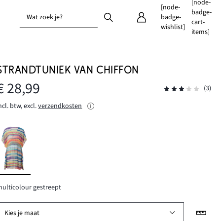
[node-
[node-
badge-
Wat zoek je?
badge-
cart-
wishlist]
items]
STRANDTUNIEK VAN CHIFFON
€ 28,99
(3)
ncl. btw, excl.
verzendkosten
ulticolour gestreept
Kies je maat