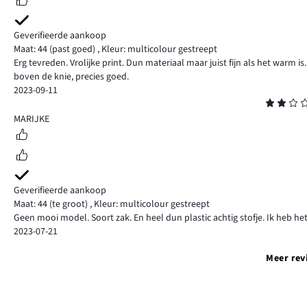
Geverifieerde aankoop
Maat: 44
(past goed)
,
Kleur: multicolour gestreept
Erg tevreden. Vrolijke print. Dun materiaal maar juist fijn als het warm i
boven de knie, precies goed.
2023-09-11
Beoordeling
2
MARIJKE
Geverifieerde aankoop
Maat: 44
(te groot)
,
Kleur: multicolour gestreept
Geen mooi model. Soort zak. En heel dun plastic achtig stofje. Ik heb he
2023-07-21
Meer rev