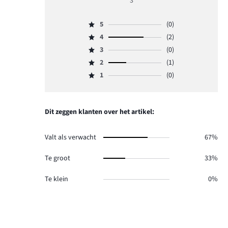
3
3
5
(0)
Beoordeling
4
(2)
5,
Beoordeling
aantal
3
(0)
4,
Beoordeling
reviews
aantal
2
(1)
3,
Beoordeling
0.
reviews
aantal
1
(0)
2,
Beoordeling
2.
reviews
aantal
1,
0.
reviews
aantal
1.
reviews
Dit zeggen klanten over het artikel:
0.
Valt als verwacht
67%
Te groot
33%
Te klein
0%