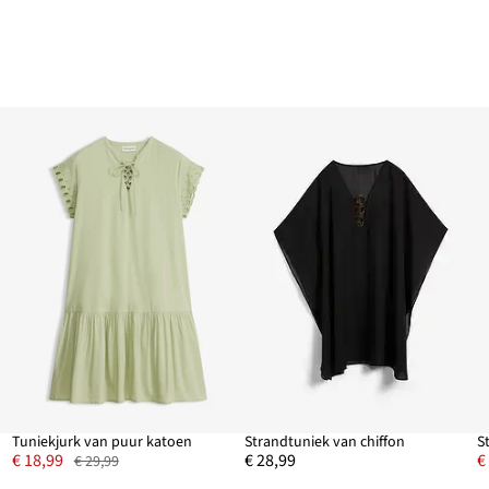
s
Tuniekjurk van puur katoen
Strandtuniek van chiffon
S
€ 18,99
€ 28,99
€
€ 29,99