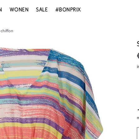
N
WONEN
SALE
#BONPRIX
 chiffon
i
m