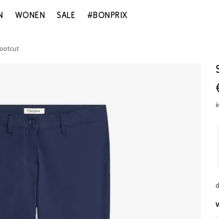
N
WONEN
SALE
#BONPRIX
bootcut
i