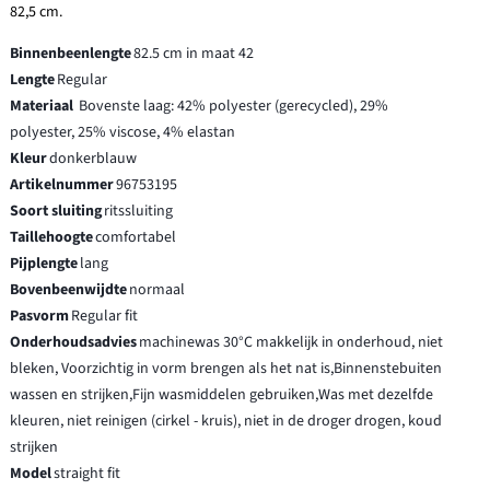
82,5 cm.
Binnenbeenlengte
82.5 cm in maat 42
Lengte
Regular
Materiaal
Bovenste laag: 42% polyester (gerecycled), 29%
polyester, 25% viscose, 4% elastan
Kleur
donkerblauw
Artikelnummer
96753195
Soort sluiting
ritssluiting
Taillehoogte
comfortabel
Pijplengte
lang
Bovenbeenwijdte
normaal
Pasvorm
Regular fit
Onderhoudsadvies
machinewas 30°C makkelijk in onderhoud, niet
bleken, Voorzichtig in vorm brengen als het nat is,Binnenstebuiten
wassen en strijken,Fijn wasmiddelen gebruiken,Was met dezelfde
kleuren, niet reinigen (cirkel - kruis), niet in de droger drogen, koud
strijken
Model
straight fit