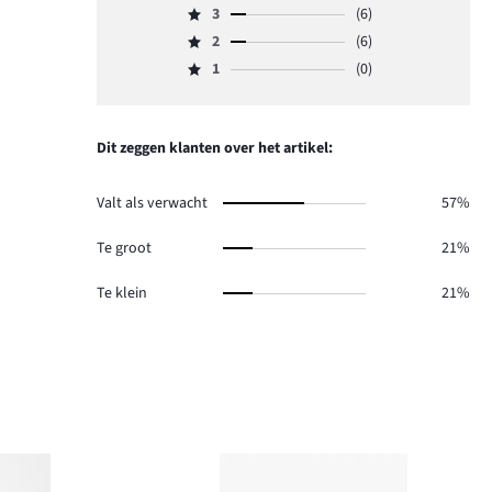
aantal
3
(6)
4,
Beoordeling
reviews
aantal
2
(6)
3,
Beoordeling
14.
reviews
aantal
1
(0)
2,
Beoordeling
17.
reviews
aantal
1,
6.
reviews
aantal
6.
reviews
Dit zeggen klanten over het artikel:
0.
Valt als verwacht
57%
Te groot
21%
Te klein
21%