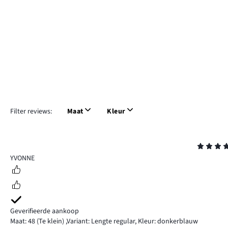
Filter reviews:
Maat
Kleur
Beoordeling
4
YVONNE
Geverifieerde aankoop
Maat: 48
(Te klein)
,
Variant: Lengte regular,
Kleur: donkerblauw