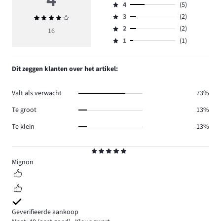
4
4
(5)
5,
Beoordeling
aantal
3
(2)
Gemiddelde
4,
Beoordeling
reviews
beoordeling
aantal
2
(2)
3,
16
Beoordeling
6.
4
reviews
aantal
1
(1)
2,
Beoordeling
5.
reviews
aantal
1,
2.
reviews
aantal
Dit zeggen klanten over het artikel:
2.
reviews
1.
Valt als verwacht
73%
Te groot
13%
Te klein
13%
Beoordeling
5
Mignon
Geverifieerde aankoop