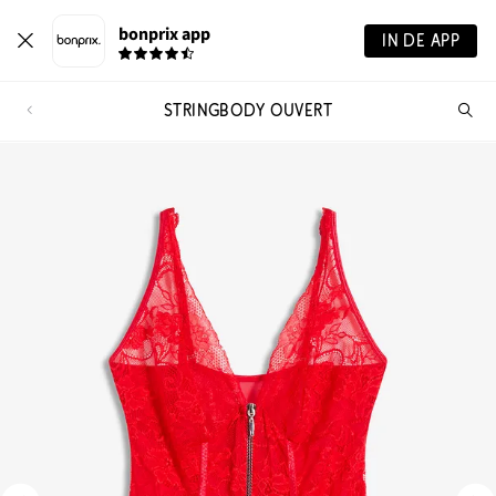
bonprix app
IN DE APP
STRINGBODY OUVERT
Wa
zo
je?