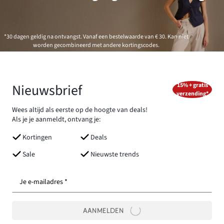
*30 dagen geldig na ontvangst. Vanaf een bestelwaarde van € 30. Kan niet
worden gecombineerd met andere kortingscodes.
Nieuwsbrief
15% + gratis
verzending*
Wees altijd als eerste op de hoogte van deals!
Als je je aanmeldt, ontvang je:
Kortingen
Deals
Sale
Nieuwste trends
Je e-mailadres *
AANMELDEN