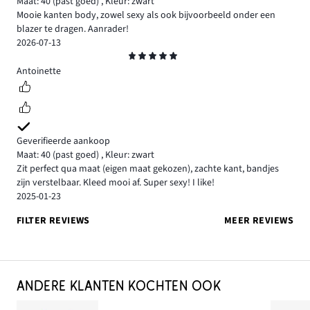
Maat: 40
(past goed)
,
Kleur: zwart
Mooie kanten body, zowel sexy als ook bijvoorbeeld onder een
blazer te dragen. Aanrader!
2026-07-13
Beoordeling
5
Antoinette
Geverifieerde aankoop
Maat: 40
(past goed)
,
Kleur: zwart
Zit perfect qua maat (eigen maat gekozen), zachte kant, bandjes
zijn verstelbaar. Kleed mooi af. Super sexy! I like!
2025-01-23
FILTER REVIEWS
MEER REVIEWS
ANDERE KLANTEN KOCHTEN OOK