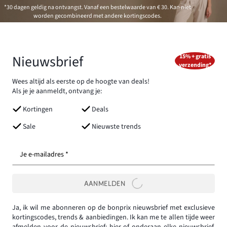
*30 dagen geldig na ontvangst. Vanaf een bestelwaarde van € 30. Kan niet
worden gecombineerd met andere kortingscodes.
Nieuwsbrief
15% + gratis
verzending*
Wees altijd als eerste op de hoogte van deals!
Als je je aanmeldt, ontvang je:
Kortingen
Deals
Sale
Nieuwste trends
Je e-mailadres *
AANMELDEN
Ja, ik wil me abonneren op de bonprix nieuwsbrief met exclusieve
kortingscodes, trends & aanbiedingen. Ik kan me te allen tijde weer