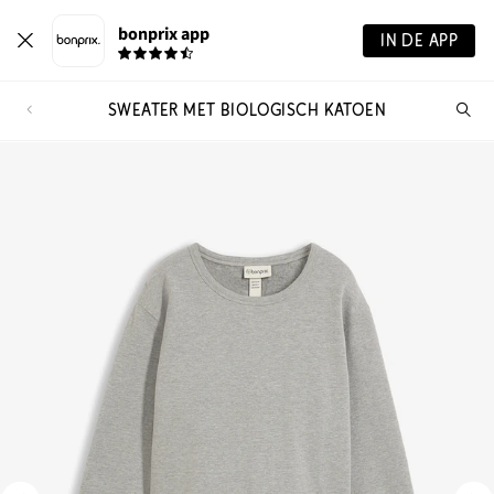
bonprix app
IN DE APP
SWEATER MET BIOLOGISCH KATOEN
Wa
zo
je?