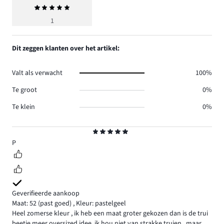
Gemiddelde
beoordeling
1
5
Dit zeggen klanten over het artikel:
Valt als verwacht
100%
Te groot
0%
Te klein
0%
Beoordeling
5
P
Geverifieerde aankoop
Maat: 52
(past goed)
,
Kleur: pastelgeel
Heel zomerse kleur , ik heb een maat groter gekozen dan is de trui
beetje meer oversized idee, ik hou niet van strakke truien , maar