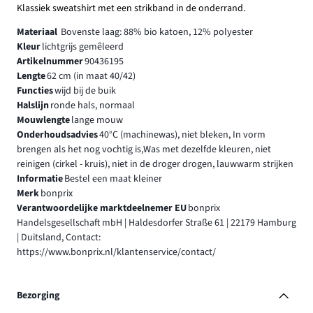
Klassiek sweatshirt met een strikband in de onderrand.
Materiaal
Bovenste laag: 88% bio katoen, 12% polyester
Kleur
lichtgrijs gemêleerd
Artikelnummer
90436195
Lengte
62 cm (in maat 40/42)
Functies
wijd bij de buik
Halslijn
ronde hals, normaal
Mouwlengte
lange mouw
Onderhoudsadvies
40°C (machinewas), niet bleken, In vorm
brengen als het nog vochtig is,Was met dezelfde kleuren, niet
reinigen (cirkel - kruis), niet in de droger drogen, lauwwarm strijken
Informatie
Bestel een maat kleiner
Merk
bonprix
Verantwoordelijke marktdeelnemer EU
bonprix
Handelsgesellschaft mbH | Haldesdorfer Straße 61 | 22179 Hamburg
| Duitsland, Contact:
https://www.bonprix.nl/klantenservice/contact/
Bezorging