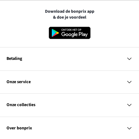
Download de bonprix app
& doe je voordeel
Betaling
MasterCard
VISA
Onze service
iDEAL | Wero
Vragen & antwoorden
PayPal
Bezorgen
Onze collecties
Betalen
Achteraf betalen
Retourneren & terugbetalen
Dames
Maattabellen
Heren
Contact
Over bonprix
Kinderen
Kortingscodes & acties
Wonen