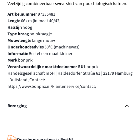
Veelzijdig combineerbaar sweatshirt van puur biologisch katoen.
Artikelnummer
97335481
Lengte
66 cm (in maat 40/42)
Halslijn
hoog
Type kraag
polokraagje
Mouwlengte
lange mouw
Onderhoudsadvies
30°C (machinewas)
Informatie
Bestel een maat kleiner
Merk
bonprix
Verantwoordelijke marktdeelnemer EU
bonprix
Handelsgesellschaft mbH | Haldesdorfer Straße 61 | 22179 Hamburg
| Duitsland, Contact:
https://www.bonprix.nl/klantenservice/contact/
Bezorging
Onze bezorgpartner is PostNL