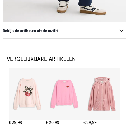
Bekijk de artikelen uit de outfit
Sweatpants van een zachte viscosemixs
€ 30,99
VERGELIJKBARE ARTIKELEN
IN WINKELMANDJE
Trenchcoat met kleppen
€ 67,99
IN WINKELMANDJE
Creolen
€ 26,99
€ 29,99
€ 20,99
€ 29,99
IN WINKELMANDJE