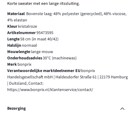
Korte sweater met een lange ritssluiting.
Materiaal
Bovenste laag: 48% polyester (gerecycled), 48% viscose,
4% elastan
Kleur
kristalroze
Artikelnummer
95473595
Lengte
58 cm (in maat 40/42)
Halslijn
normaal
Mouwlengte
lange mouw
Onderhoudsadvies
30°C (machinewas)
Merk
bonprix
Verantwoordelijke marktdeelnemer EU
bonprix
Handelsgesellschaft mbH | Haldesdorfer Straße 61 | 22179 Hamburg
| Duitsland, Contact:
https://www.bonprix.nl/klantenservice/contact/
Bezorging