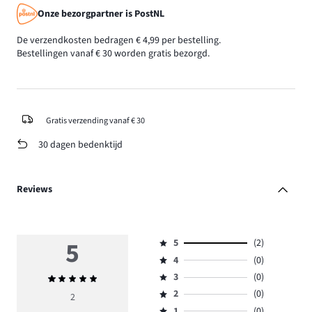
Onze bezorgpartner is PostNL
De verzendkosten bedragen € 4,99 per bestelling.
Bestellingen vanaf € 30 worden gratis bezorgd.
Gratis verzending vanaf € 30
30 dagen bedenktijd
Reviews
5
5
(2)
Beoordeling
4
(0)
5,
Beoordeling
aantal
3
(0)
Gemiddelde
4,
Beoordeling
reviews
beoordeling
aantal
2
(0)
3,
2
Beoordeling
2.
5
reviews
aantal
1
(0)