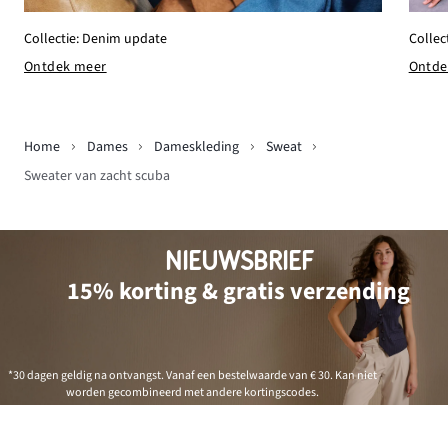
Collectie: Denim update
Collec
Ontdek meer
Ontde
Home
Dames
Dameskleding
Sweat
Sweater van zacht scuba
NIEUWSBRIEF
15% korting & gratis verzending
*30 dagen geldig na ontvangst. Vanaf een bestelwaarde van € 30. Kan niet
worden gecombineerd met andere kortingscodes.