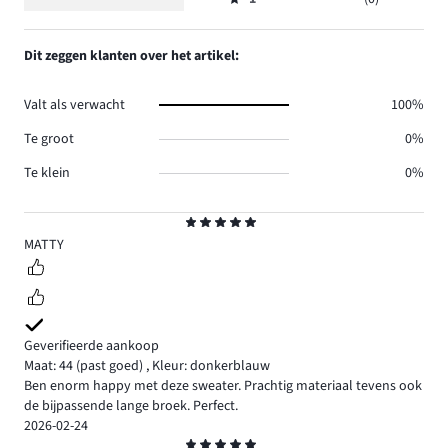
2,
Beoordeling
0.
reviews
aantal
1,
0.
reviews
aantal
Dit zeggen klanten over het artikel:
0.
reviews
0.
Valt als verwacht
100%
Te groot
0%
Te klein
0%
Beoordeling
5
MATTY
Geverifieerde aankoop
Maat: 44
(past goed)
,
Kleur: donkerblauw
Ben enorm happy met deze sweater. Prachtig materiaal tevens ook
de bijpassende lange broek. Perfect.
2026-02-24
Beoordeling