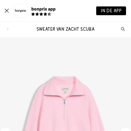
bonprix app
IN DE APP
SWEATER VAN ZACHT SCUBA
Wa
zo
je?