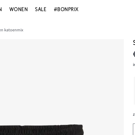
N
WONEN
SALE
#BONPRIX
een katoenmix
i
z