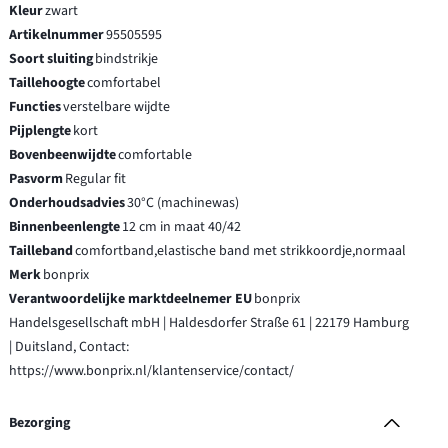
Kleur
zwart
Artikelnummer
95505595
Soort sluiting
bindstrikje
Taillehoogte
comfortabel
Functies
verstelbare wijdte
Pijplengte
kort
Bovenbeenwijdte
comfortable
Pasvorm
Regular fit
Onderhoudsadvies
30°C (machinewas)
Binnenbeenlengte
12 cm in maat 40/42
Tailleband
comfortband,elastische band met strikkoordje,normaal
Merk
bonprix
Verantwoordelijke marktdeelnemer EU
bonprix
Handelsgesellschaft mbH | Haldesdorfer Straße 61 | 22179 Hamburg
| Duitsland, Contact:
https://www.bonprix.nl/klantenservice/contact/
Bezorging