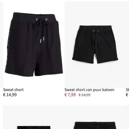
Sweat short
Sweat short van puur katoen
€ 14,99
€ 7,99
€
€ 14,99