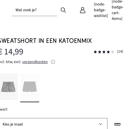
[node-
[node-
badge-
Wat zoek je?
badge-
cart-
wishlist]
items]
SWEATSHORT IN EEN KATOENMIX
€ 14,99
(14)
ncl. btw, excl.
verzendkosten
wart
Kies je maat