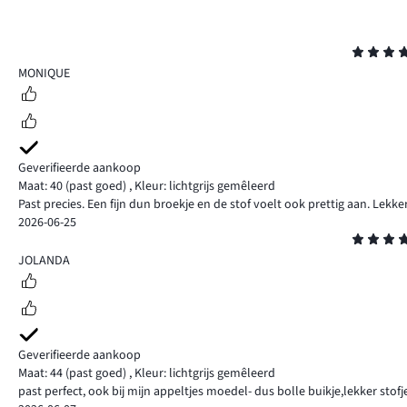
Beoordeling
5
MONIQUE
Geverifieerde aankoop
Maat: 40
(past goed)
,
Kleur: lichtgrijs gemêleerd
Past precies. Een fijn dun broekje en de stof voelt ook prettig aan. Le
2026-06-25
Beoordeling
5
JOLANDA
Geverifieerde aankoop
Maat: 44
(past goed)
,
Kleur: lichtgrijs gemêleerd
past perfect, ook bij mijn appeltjes moedel- dus bolle buikje,lekker stofj