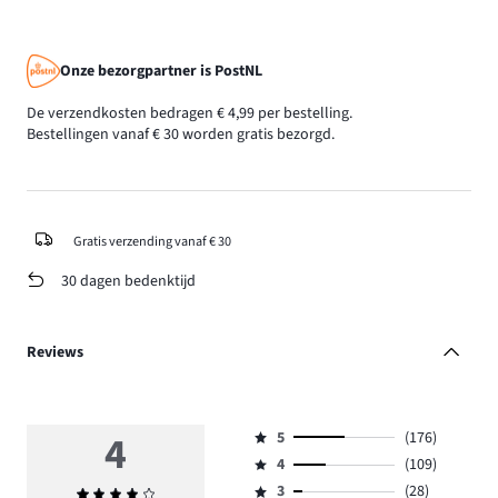
Onze bezorgpartner is PostNL
De verzendkosten bedragen € 4,99 per bestelling.
Bestellingen vanaf € 30 worden gratis bezorgd.
Gratis verzending vanaf € 30
30 dagen bedenktijd
Reviews
4
5
(176)
Beoordeling
4
(109)
5,
Beoordeling
aantal
3
(28)
Gemiddelde
4,