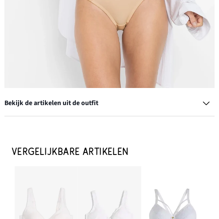
Bekijk de artikelen uit de outfit
T-shirt bh met gewatteerde bandjes
€ 19,99
VERGELIJKBARE ARTIKELEN
IN WINKELMANDJE
Maxislip met fijn kant (set van 2)
€ 15,99
IN WINKELMANDJE