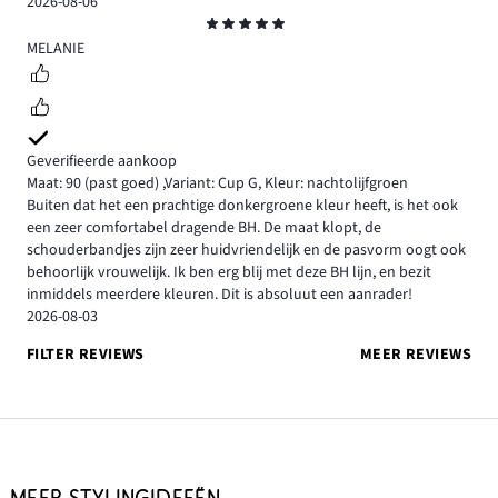
2026-08-06
Beoordeling
5
MELANIE
Geverifieerde aankoop
Maat: 90
(past goed)
,
Variant: Cup G,
Kleur: nachtolijfgroen
Buiten dat het een prachtige donkergroene kleur heeft, is het ook
een zeer comfortabel dragende BH. De maat klopt, de
schouderbandjes zijn zeer huidvriendelijk en de pasvorm oogt ook
behoorlijk vrouwelijk. Ik ben erg blij met deze BH lijn, en bezit
inmiddels meerdere kleuren. Dit is absoluut een aanrader!
2026-08-03
FILTER REVIEWS
MEER REVIEWS