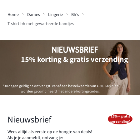
Home
Dames
Lingerie
Bh's
T-shirt bh met gewatteerde bandjes
NIEUWSBRIEF
15% korting & gratis verzending
*30 dagen geldig na ontvangst. Vanaf een bestelwaarde van € 30. Kan niet
worden gecombineerd met andere kortingscodes.
Nieuwsbrief
15% + gratis
verzending*
Wees altijd als eerste op de hoogte van deals!
Als je je aanmeldt, ontvang je: