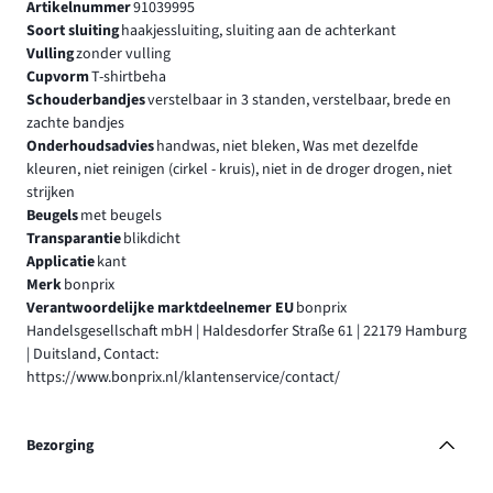
Artikelnummer
91039995
Soort sluiting
haakjessluiting, sluiting aan de achterkant
Vulling
zonder vulling
Cupvorm
T-shirtbeha
Schouderbandjes
verstelbaar in 3 standen, verstelbaar, brede en
zachte bandjes
Onderhoudsadvies
handwas, niet bleken, Was met dezelfde
kleuren, niet reinigen (cirkel - kruis), niet in de droger drogen, niet
strijken
Beugels
met beugels
Transparantie
blikdicht
Applicatie
kant
Merk
bonprix
Verantwoordelijke marktdeelnemer EU
bonprix
Handelsgesellschaft mbH | Haldesdorfer Straße 61 | 22179 Hamburg
| Duitsland, Contact:
https://www.bonprix.nl/klantenservice/contact/
Bezorging