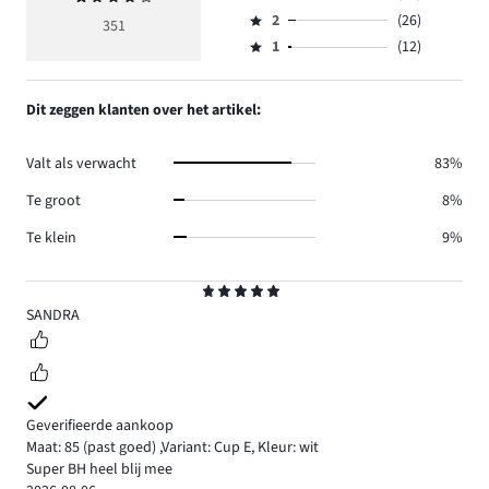
Beoordeling
reviews
beoordeling
aantal
2
(26)
3,
351
Beoordeling
176.
4
reviews
aantal
1
(12)
2,
Beoordeling
109.
reviews
aantal
1,
28.
reviews
aantal
Dit zeggen klanten over het artikel:
26.
reviews
12.
Valt als verwacht
83%
Te groot
8%
Te klein
9%
Beoordeling
5
SANDRA
Geverifieerde aankoop
Maat: 85
(past goed)
,
Variant: Cup E,
Kleur: wit
Super BH heel blij mee