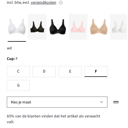
incl. btw, excl.
verzendkosten
wit
Cup
:
F
C
D
E
F
G
Kies je maat
83% van de klanten vinden dat het artikel als verwacht
valt.