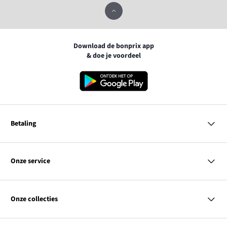
Download de bonprix app
& doe je voordeel
Betaling
MasterCard
VISA
Onze service
iDEAL | Wero
Vragen & antwoorden
PayPal
Bezorgen
Onze collecties
Betalen
Achteraf betalen
Retourneren & terugbetalen
Dames
Maattabellen