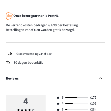
Onze bezorgpartner is PostNL
De verzendkosten bedragen € 4,99 per bestelling.
Bestellingen vanaf € 30 worden gratis bezorgd.
Gratis verzending vanaf € 30
30 dagen bedenktijd
Reviews
4
5
(175)
Beoordeling
4
(109)
5,
Beoordeling
aantal
3
(28)
Gemiddelde
4,