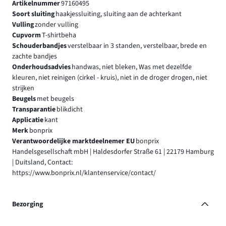
Artikelnummer
97160495
Soort sluiting
haakjessluiting, sluiting aan de achterkant
Vulling
zonder vulling
Cupvorm
T-shirtbeha
Schouderbandjes
verstelbaar in 3 standen, verstelbaar, brede en
zachte bandjes
Onderhoudsadvies
handwas, niet bleken, Was met dezelfde
kleuren, niet reinigen (cirkel - kruis), niet in de droger drogen, niet
strijken
Beugels
met beugels
Transparantie
blikdicht
Applicatie
kant
Merk
bonprix
Verantwoordelijke marktdeelnemer EU
bonprix
Handelsgesellschaft mbH | Haldesdorfer Straße 61 | 22179 Hamburg
| Duitsland, Contact:
https://www.bonprix.nl/klantenservice/contact/
Bezorging