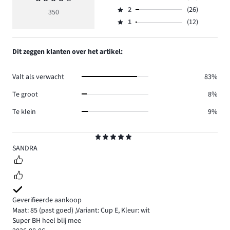
Beoordeling
reviews
beoordeling
aantal
2
(26)
3,
350
Beoordeling
175.
4
reviews
aantal
1
(12)
2,
Beoordeling
109.
reviews
aantal
1,
28.
reviews
aantal
Dit zeggen klanten over het artikel:
26.
reviews
12.
Valt als verwacht
83%
Te groot
8%
Te klein
9%
Beoordeling
5
SANDRA
Geverifieerde aankoop
Maat: 85
(past goed)
,
Variant: Cup E,
Kleur: wit
Super BH heel blij mee