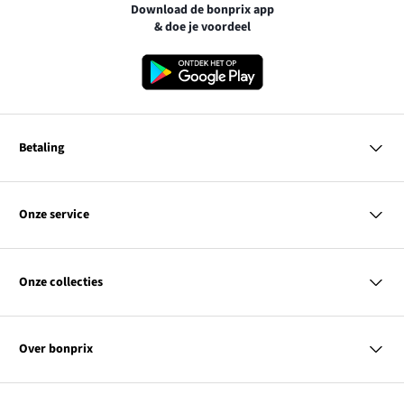
Download de bonprix app
& doe je voordeel
Betaling
MasterCard
VISA
Onze service
iDEAL | Wero
Vragen & antwoorden
PayPal
Bezorgen
Onze collecties
Betalen
Achteraf betalen
Retourneren & terugbetalen
Dames
Maattabellen
Heren
Contact
Over bonprix
Kinderen
Kortingscodes & acties
Wonen
Link
Ons bedrijf
SALE