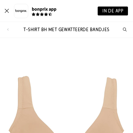
bonprix app
IN DE APP
T-SHIRT BH MET GEWATTEERDE BANDJES
Wa
zo
je?