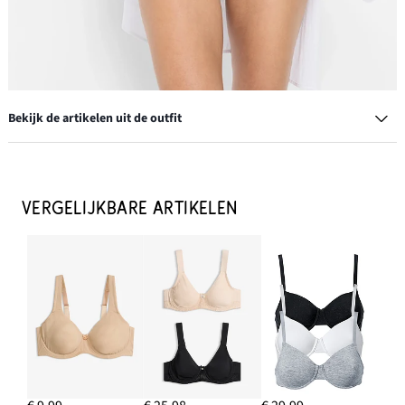
Bekijk de artikelen uit de outfit
T-shirt bh met gewatteerde bandjes
€ 19,99
VERGELIJKBARE ARTIKELEN
IN WINKELMANDJE
Maxislip met fijn kant (set van 2)
€ 15,99