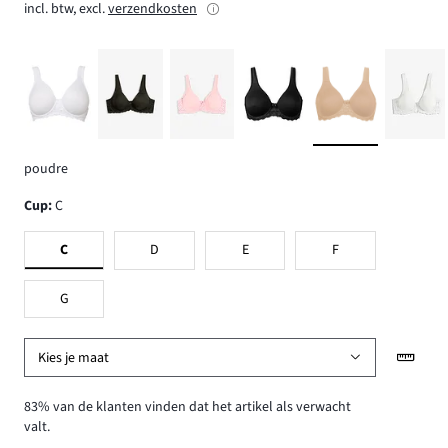
incl. btw, excl.
verzendkosten
poudre
Cup
:
C
C
D
E
F
G
Kies je maat
83% van de klanten vinden dat het artikel als verwacht
valt.