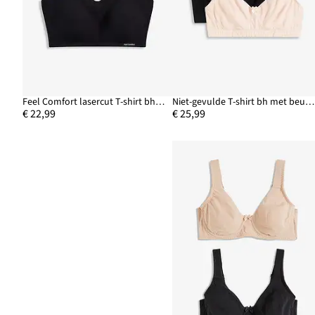
Feel Comfort lasercut T-shirt bh zonder beugels met gewatteerde cups
Niet-gevulde T-shirt bh met beugels en biologisch katoen (set van 2)
€ 22,99
€ 25,99