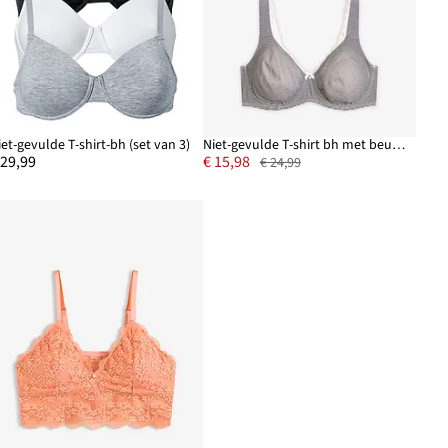
iet-gevulde T-shirt-bh (set van 3)
Niet-gevulde T-shirt bh met beugels en biologisch katoen (set van 2)
 29,99
€ 15,98
€ 24,99