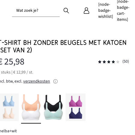
[node-
[node-
badge-
Wat zoek je?
badge-
cart-
wishlist]
items]
T-SHIRT BH ZONDER BEUGELS MET KATOEN
(SET VAN 2)
€ 25,98
(50)
 stuks | € 12,99 / st.
ncl. btw, excl.
verzendkosten
melba+wit