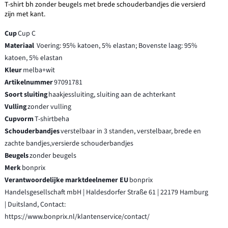
T-shirt bh zonder beugels met brede schouderbandjes die versierd
zijn met kant.
Cup
Cup C
Materiaal
Voering: 95% katoen, 5% elastan; Bovenste laag: 95%
katoen, 5% elastan
Kleur
melba+wit
Artikelnummer
97091781
Soort sluiting
haakjessluiting, sluiting aan de achterkant
Vulling
zonder vulling
Cupvorm
T-shirtbeha
Schouderbandjes
verstelbaar in 3 standen, verstelbaar, brede en
zachte bandjes,versierde schouderbandjes
Beugels
zonder beugels
Merk
bonprix
Verantwoordelijke marktdeelnemer EU
bonprix
Handelsgesellschaft mbH | Haldesdorfer Straße 61 | 22179 Hamburg
| Duitsland, Contact:
https://www.bonprix.nl/klantenservice/contact/