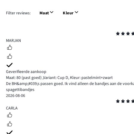
Filter reviews:
Maat
Kleur
Beoordeling
4
MARJAN
Geverifieerde aankoop
Maat: 80
(past goed)
,
Variant: Cup D,
Kleur: pastelmint+zwart
De BH&amp;#039;s passen goed. Ik vind alleen de bandjes aan de voorka
spagettibandjes
2026-08-06
Beoordeling
4
CARLA