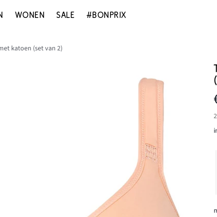
N
WONEN
SALE
#BONPRIX
met katoen (set van 2)
2
i