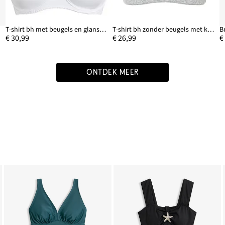
T-shirt bh met beugels en glanseffect (set van 2)
T-shirt bh zonder beugels met katoen (set van 2)
€ 30,99
€ 26,99
€
ONTDEK MEER