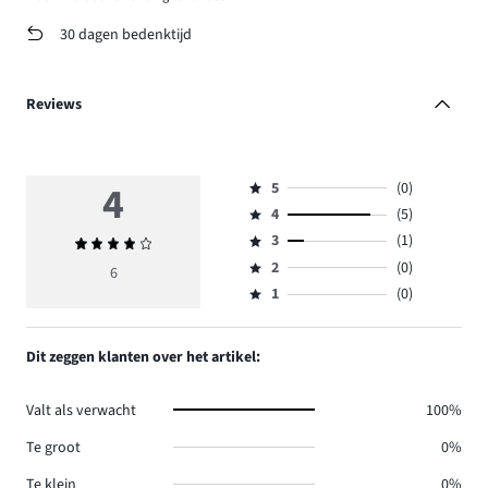
30 dagen bedenktijd
Reviews
4
5
(0)
Beoordeling
4
(5)
5,
Beoordeling
aantal
3
(1)
Gemiddelde
4,
Beoordeling
reviews
beoordeling
aantal
2
(0)
3,
6
Beoordeling
0.
4
reviews
aantal
1
(0)
2,
Beoordeling
5.
reviews
aantal
1,
1.
reviews
aantal
Dit zeggen klanten over het artikel:
0.
reviews
0.
Valt als verwacht
100%
Te groot
0%
Te klein
0%