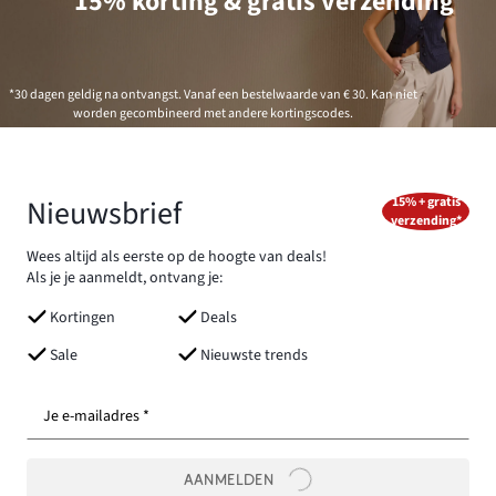
15% korting & gratis verzending
*30 dagen geldig na ontvangst. Vanaf een bestelwaarde van € 30. Kan niet
worden gecombineerd met andere kortingscodes.
Nieuwsbrief
15% + gratis
verzending*
Wees altijd als eerste op de hoogte van deals!
Als je je aanmeldt, ontvang je:
Kortingen
Deals
Sale
Nieuwste trends
Je e-mailadres *
AANMELDEN