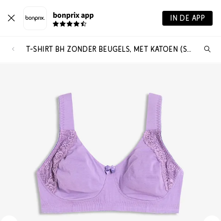
bonprix app
IN DE APP
T-SHIRT BH ZONDER BEUGELS, MET KATOEN (SET VAN 2)
Wa
zo
je?