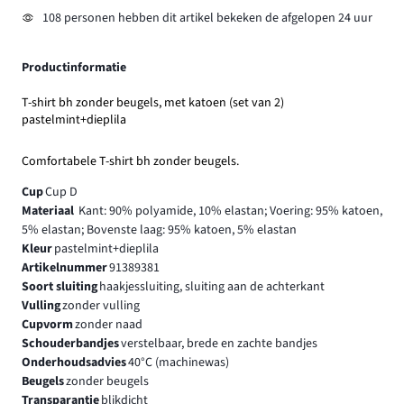
108 personen hebben dit artikel bekeken de afgelopen 24 uur
Productinformatie
T-shirt bh zonder beugels, met katoen (set van 2)
pastelmint+dieplila
Comfortabele T-shirt bh zonder beugels.
Cup
Cup D
Materiaal
Kant: 90% polyamide, 10% elastan; Voering: 95% katoen,
5% elastan; Bovenste laag: 95% katoen, 5% elastan
Kleur
pastelmint+dieplila
Artikelnummer
91389381
Soort sluiting
haakjessluiting, sluiting aan de achterkant
Vulling
zonder vulling
Cupvorm
zonder naad
Schouderbandjes
verstelbaar, brede en zachte bandjes
Onderhoudsadvies
40°C (machinewas)
Beugels
zonder beugels
Transparantie
blikdicht