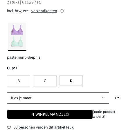
2 stuks | € 11,99 / st.
incl. btw, excl.
verzendkosten
pastelmint+dieplila
Cup
:
D
B
C
D
Kies je maat
[node-product-
IN WINKELMANDJE
wishlist]
83 personen vinden dit artikel leuk