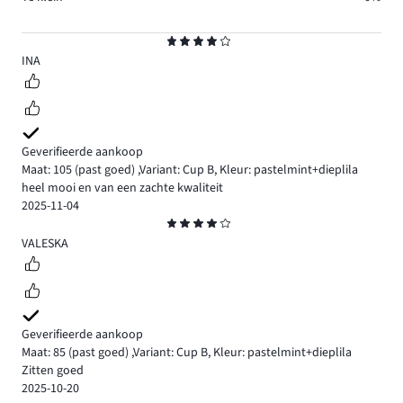
Beoordeling
4
INA
Geverifieerde aankoop
Maat: 105
(past goed)
,
Variant: Cup B,
Kleur: pastelmint+dieplila
heel mooi en van een zachte kwaliteit
2025-11-04
Beoordeling
4
VALESKA
Geverifieerde aankoop
Maat: 85
(past goed)
,
Variant: Cup B,
Kleur: pastelmint+dieplila
Zitten goed
2025-10-20