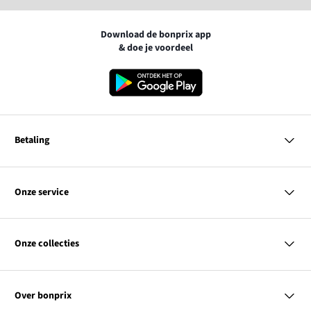
Download de bonprix app
& doe je voordeel
Betaling
MasterCard
VISA
Onze service
iDEAL | Wero
Vragen & antwoorden
PayPal
Bezorgen
Onze collecties
Betalen
Achteraf betalen
Retourneren & terugbetalen
Dames
Maattabellen
Heren
Contact
Over bonprix
Kinderen
Kortingscodes & acties