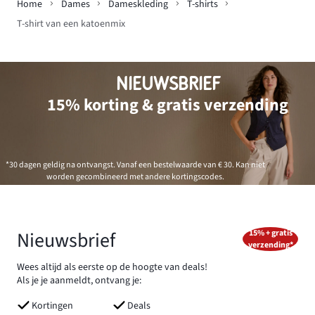
Home
Dames
Dameskleding
T-shirts
T-shirt van een katoenmix
NIEUWSBRIEF
15% korting & gratis verzending
*30 dagen geldig na ontvangst. Vanaf een bestelwaarde van € 30. Kan niet
worden gecombineerd met andere kortingscodes.
Nieuwsbrief
15% + gratis
verzending*
Wees altijd als eerste op de hoogte van deals!
Als je je aanmeldt, ontvang je:
Kortingen
Deals