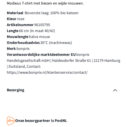
Modieus T-shirt met biezen en wijde mouwen.
Materiaal
Bovenste laag: 100% bio katoen
Kleur
roze
Artikelnummer
96105795
Lengte
66 cm (in maat 40/42)
Mouwlengte
halve mouw
Onderhoudsadvies
30°C (machinewas)
Merk
bonprix
Verantwoordelijke marktdeelnemer EU
bonprix
Handelsgesellschaft mbH | Haldesdorfer Straße 61 | 22179 Hamburg
| Duitsland, Contact:
https://www.bonprix.nl/klantenservice/contact/
Bezorging
Onze bezorgpartner is PostNL