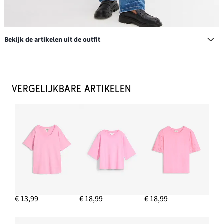
Bekijk de artikelen uit de outfit
VERGELIJKBARE ARTIKELEN
Chunky loafers met een lichte zool
€ 27,99
IN WINKELMANDJE
Pet
€ 13,99
€ 13,99
€ 18,99
€ 18,99
IN WINKELMANDJE
Creolen in gedraaide look