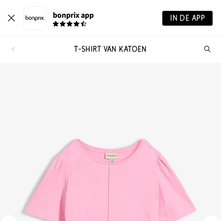
bonprix app
IN DE APP
T-SHIRT VAN KATOEN
Wa
zo
je?