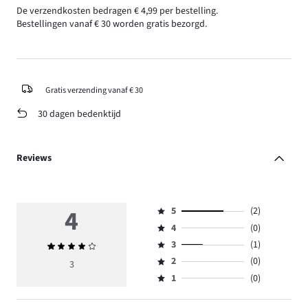
De verzendkosten bedragen € 4,99 per bestelling.
Bestellingen vanaf € 30 worden gratis bezorgd.
Gratis verzending vanaf € 30
30 dagen bedenktijd
Reviews
4
5
(2)
Beoordeling
4
(0)
5,
Beoordeling
aantal
3
(1)
Gemiddelde
4,
Beoordeling
reviews
beoordeling
aantal
2
(0)
3,
3
Beoordeling
2.
4
reviews
aantal
1
(0)
2,
Beoordeling
0.
reviews
aantal
1,
1.