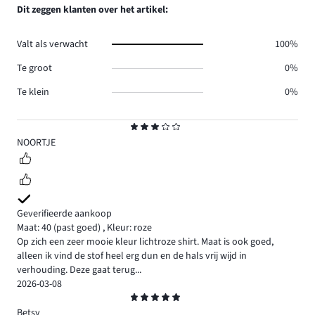
reviews
aantal
Dit zeggen klanten over het artikel:
0.
reviews
0.
Valt als verwacht
100%
Te groot
0%
Te klein
0%
Beoordeling
3
NOORTJE
Geverifieerde aankoop
Maat: 40
(past goed)
,
Kleur: roze
Op zich een zeer mooie kleur lichtroze shirt. Maat is ook goed,
alleen ik vind de stof heel erg dun en de hals vrij wijd in
verhouding. Deze gaat terug...
2026-03-08
Beoordeling
5
Betsy