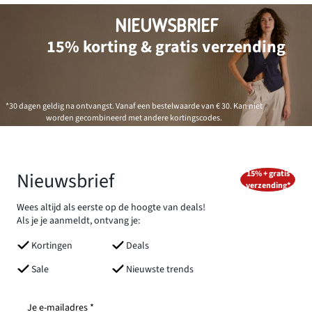
NIEUWSBRIEF
15% korting & gratis verzending
*30 dagen geldig na ontvangst. Vanaf een bestelwaarde van € 30. Kan niet
worden gecombineerd met andere kortingscodes.
Nieuwsbrief
15% + gratis
verzending*
Wees altijd als eerste op de hoogte van deals!
Als je je aanmeldt, ontvang je:
Kortingen
Deals
Sale
Nieuwste trends
Je e-mailadres *