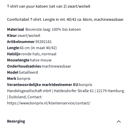
T-shirt van puur katoen (set van 2) zwart/wolwit
Comfortabel T-shirt. Lengte in mt. 40/42 ca. 66cm, machinewasbaar.
Materiaal
Bovenste laag: 100% bio katoen
Kleur
zwart/wolwit
Artikelnummer
95392181
Lengte
66 cm (in maat 40/42)
Halslijn
ronde hals, normaal
Mouwlengte
halve mouw
Onderhoudsadvies
machinewasbaar
Model
Getailleerd
Merk
bonprix
Verantwoordelijke marktdeelnemer EU
bonprix
Handelsgesellschaft mbH | Haldesdorfer Straße 61 | 22179 Hamburg
| Duitsland, Contact:
https://www.bonprix.nl/klantenservice/contact/
Bezorging