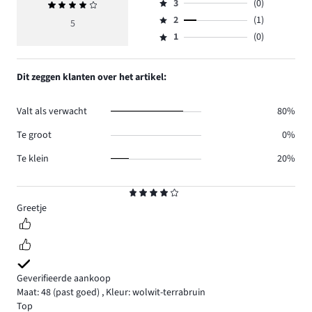
aantal
3
(0)
Gemiddelde
4,
Beoordeling
reviews
beoordeling
aantal
2
(1)
3,
5
Beoordeling
2.
4
reviews
aantal
1
(0)
2,
Beoordeling
2.
reviews
aantal
1,
0.
reviews
aantal
Dit zeggen klanten over het artikel:
1.
reviews
0.
Valt als verwacht
80%
Te groot
0%
Te klein
20%
Beoordeling
4
Greetje
Geverifieerde aankoop
Maat: 48
(past goed)
,
Kleur: wolwit-terrabruin
Top