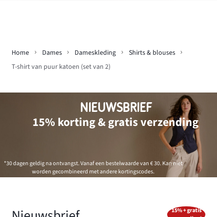
Home
Dames
Dameskleding
Shirts & blouses
T-shirt van puur katoen (set van 2)
NIEUWSBRIEF
15% korting & gratis verzending
*30 dagen geldig na ontvangst. Vanaf een bestelwaarde van € 30. Kan niet
worden gecombineerd met andere kortingscodes.
Nieuwsbrief
15% + gratis