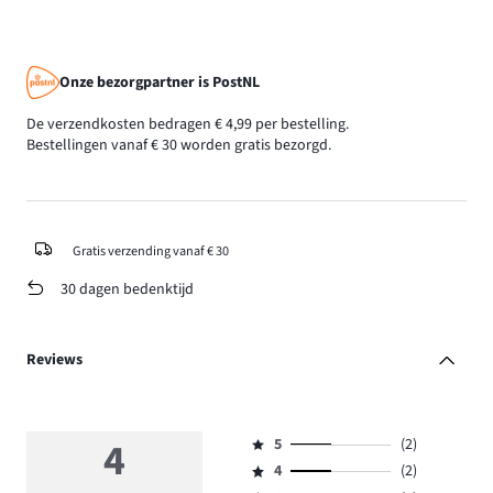
Onze bezorgpartner is PostNL
De verzendkosten bedragen € 4,99 per bestelling.
Bestellingen vanaf € 30 worden gratis bezorgd.
Gratis verzending vanaf € 30
30 dagen bedenktijd
Reviews
4
5
(2)
Beoordeling
4
(2)
5,
Beoordeling