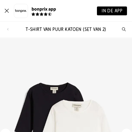
bonprix app
IN DE APP
T-SHIRT VAN PUUR KATOEN (SET VAN 2)
Wa
zo
je?