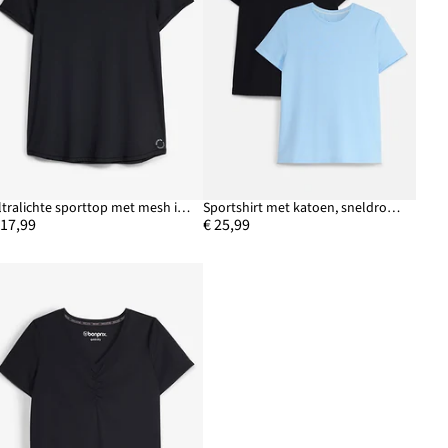
Ultralichte sporttop met mesh inzet, sneldrogend
Sportshirt met katoen, sneldrogend (set van 2)
 17,99
€ 25,99