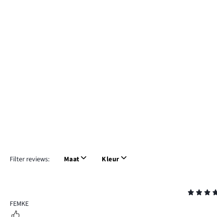
Filter reviews:
Maat
Kleur
Beoordeling
4
FEMKE