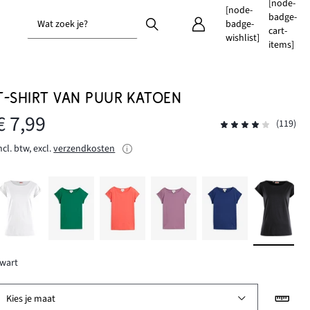
[node-
[node-
badge-
Wat zoek je?
badge-
cart-
wishlist]
items]
T-SHIRT VAN PUUR KATOEN
€ 7,99
(119)
ncl. btw, excl.
verzendkosten
wart
Kies je maat