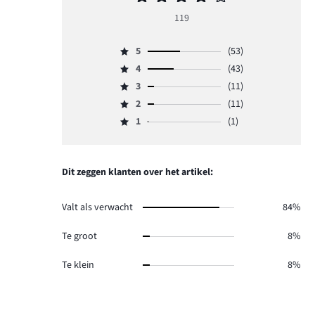
beoordeling
119
4
5
(53)
Beoordeling
4
(43)
5,
Beoordeling
aantal
3
(11)
4,
Beoordeling
reviews
aantal
2
(11)
3,
Beoordeling
53.
reviews
aantal
1
(1)
2,
Beoordeling
43.
reviews
aantal
1,
11.
reviews
aantal
11.
reviews
Dit zeggen klanten over het artikel:
1.
Valt als verwacht
84%
Te groot
8%
Te klein
8%