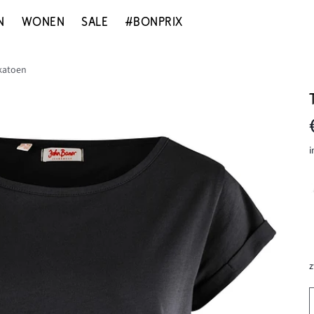
N
WONEN
SALE
#BONPRIX
 katoen
i
z