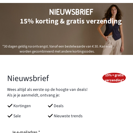
NIEUWSBRIEF
15% korting & gratis verzending
*30 dagen geldig na ontvangst. Vanaf een bestelwaarde van € 30. Kan niet
worden gecombineerd met andere kortingscodes.
Nieuwsbrief
15% + gratis
verzending*
Wees altijd als eerste op de hoogte van deals!
Als je je aanmeldt, ontvang je:
Kortingen
Deals
Sale
Nieuwste trends
Je e-mailadres *