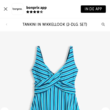
bonprix app
IN DE APP
TANKINI IN WIKKELLOOK (2-DLG. SET)
Wa
zo
je?