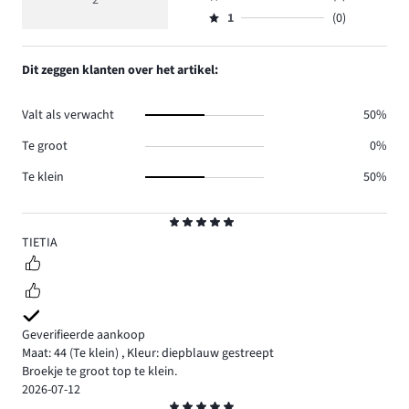
2
Beoordeling
2.
5
reviews
aantal
1
(0)
2,
Beoordeling
0.
reviews
aantal
1,
0.
reviews
aantal
Dit zeggen klanten over het artikel:
0.
reviews
0.
Valt als verwacht
50%
Te groot
0%
Te klein
50%
Beoordeling
5
TIETIA
Geverifieerde aankoop
Maat: 44
(Te klein)
,
Kleur: diepblauw gestreept
Broekje te groot top te klein.
2026-07-12
Beoordeling