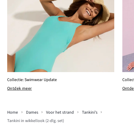
Collectie: Swimwear Update
Collec
Ontdek meer
Ontde
Home
Dames
Voor het strand
Tankini's
Tankini in wikkellook (2-dlg. set)