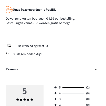
Onze bezorgpartner is PostNL
De verzendkosten bedragen € 4,99 per bestelling.
Bestellingen vanaf € 30 worden gratis bezorgd.
Gratis verzending vanaf € 30
30 dagen bedenktijd
Reviews
5
5
(2)
Beoordeling
4
(0)
5,
Beoordeling
aantal
3
(0)
Gemiddelde
4,
Beoordeling
reviews
beoordeling
aantal
2
(0)
3,