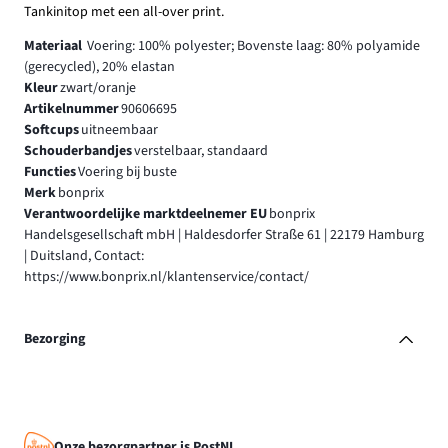
Tankinitop met een all-over print.
Materiaal
Voering: 100% polyester; Bovenste laag: 80% polyamide
(gerecycled), 20% elastan
Kleur
zwart/oranje
Artikelnummer
90606695
Softcups
uitneembaar
Schouderbandjes
verstelbaar, standaard
Functies
Voering bij buste
Merk
bonprix
Verantwoordelijke marktdeelnemer EU
bonprix
Handelsgesellschaft mbH | Haldesdorfer Straße 61 | 22179 Hamburg
| Duitsland, Contact:
https://www.bonprix.nl/klantenservice/contact/
Bezorging
Onze bezorgpartner is PostNL