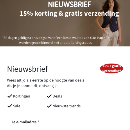
NIEUWSBRIEF
15% korting & gratis verzending
*30 dagen geldig na ontvangst. Vanaf een bestelwaarde van € 30. Kan niet
worden gecombineerd met andere kortingscodes.
Nieuwsbrief
15% + gratis
verzending*
Wees altijd als eerste op de hoogte van deals!
Als je je aanmeldt, ontvang je:
Kortingen
Deals
Sale
Nieuwste trends
Je e-mailadres *