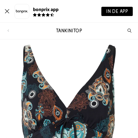
bonprix app
IN DE APP
TANKINITOP
Wa
zo
je?