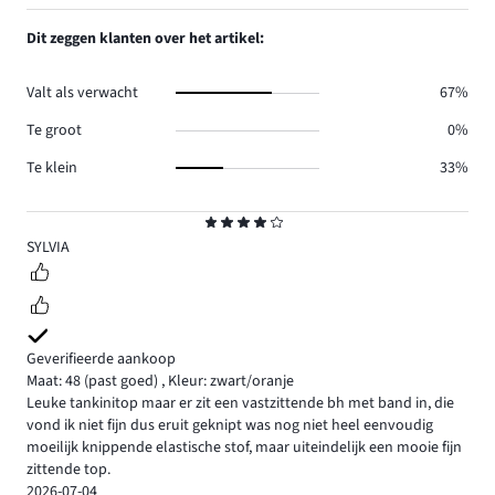
aantal
1,
1.
reviews
aantal
Dit zeggen klanten over het artikel:
0.
reviews
0.
Valt als verwacht
67%
Te groot
0%
Te klein
33%
Beoordeling
4
SYLVIA
Geverifieerde aankoop
Maat: 48
(past goed)
,
Kleur: zwart/oranje
Leuke tankinitop maar er zit een vastzittende bh met band in, die
vond ik niet fijn dus eruit geknipt was nog niet heel eenvoudig
moeilijk knippende elastische stof, maar uiteindelijk een mooie fijn
zittende top.
2026-07-04