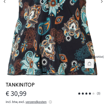
[node-product-wishlist]
TANKINITOP
€ 30,99
(3)
incl. btw, excl.
verzendkosten