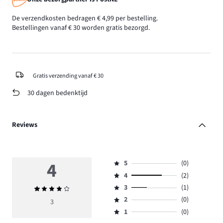
De verzendkosten bedragen € 4,99 per bestelling.
Bestellingen vanaf € 30 worden gratis bezorgd.
Gratis verzending vanaf € 30
30 dagen bedenktijd
Reviews
4
5
(0)
Beoordeling
4
(2)
5,
Beoordeling
aantal
3
(1)
Gemiddelde
4,
Beoordeling
reviews
beoordeling
aantal
2
(0)
3,
3
Beoordeling
0.
4
reviews
aantal
1
(0)
2,
Beoordeling
2.
reviews